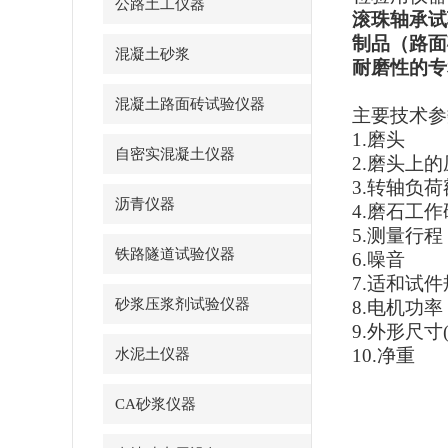
公路土工仪器
滚珠轴承试
制品（路面
混凝土砂浆
耐磨性的专
混凝土路面砖试验仪器
主要技术参
1.磨头
自密实混凝土仪器
2.磨头上
3.转轴负荷
沥青仪器
4.磨石工
5.
铁路隧道试验仪器
6.
7.适和试件
砂浆压浆剂试验仪器
8.电机
9.外形尺寸
10.净
水泥土仪器
CA砂浆仪器