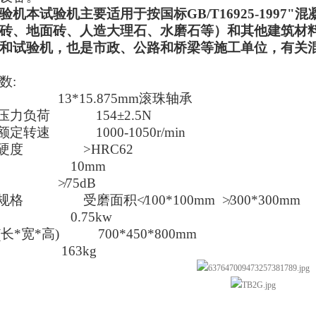
验机本试验机主要适用于按国标
GB/T16925-19
砖、地面砖、人造大理石、水磨石等）和其他建筑材
和试验机，也是市政、公路和桥梁等施工单位，有关
数:
 13*15.875mm滚珠轴承
的压力负荷 154±2.5N
额定转速 1000-1050r/min
作硬度 >HRC62
测量行程 10mm
噪音 ≯75dB
规格 受磨面积≮100*100mm ≯300*300mm
功率 0.75kw
(长*宽*高) 700*450*800mm
重 163kg