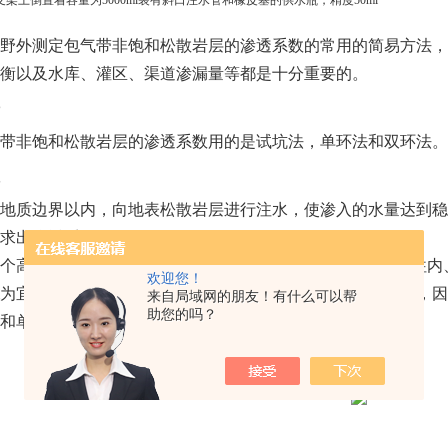
支架上倒置着容量为
5000ml
装有斜口注水管和橡皮塞的供水瓶，精度
50ml
野外测定包气带非饱和松散岩层的渗透系数的常用的简易方法，
衡以及水库、灌区、渠道渗漏量等都是十分重要的。
带非饱和松散岩层的渗透系数用的是试坑法，单环法和双环法。
地质边界以内，向地表松散岩层进行注水，使渗入的水量达到稳
求出渗透系数（K）值。
个高约20cm，直径分别为0.25m和0.5m的铁环，试验时同
欢迎您！
1m为宜，由于外环渗透场的约束作用使内环的水只能垂向渗入，
来自局域网的朋友！有什么可以帮
助您的吗？
和单环法的精度都高。