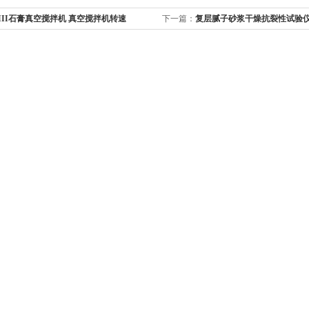
J-III石膏真空搅拌机 真空搅拌机转速
下一篇：
复层腻子砂浆干燥抗裂性试验