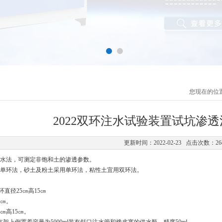
您现在的位
2022双环注水试验装置试坑渗
更新时间：2022-02-23 点击次数：26
水法，可测定非饱和土的渗透参数。
单环法，砂土及粉土采用单环法，粘性土宜用双环法。
环直径
25
㎝高
15
㎝
㎝。
㎝高
15
㎝。