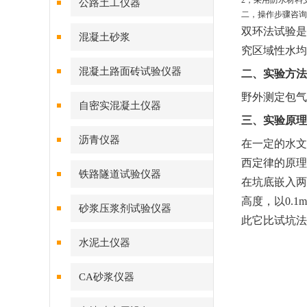
2
，采用防水材料
公路土工仪器
二，操作步骤咨询
双环法试验是
混凝土砂浆
究区域性水均
混凝土路面砖试验仪器
二、实验方法
野外测定包气
自密实混凝土仪器
三、实验原理
沥青仪器
在一定的水文
西定律的原理
铁路隧道试验仪器
在坑底嵌入两
高度，以0.
砂浆压浆剂试验仪器
此它比试坑法
水泥土仪器
CA砂浆仪器