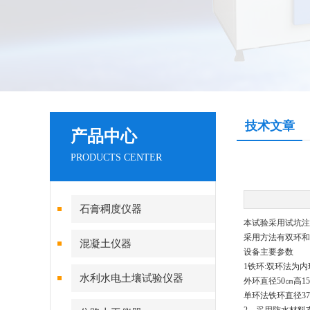
技术文章
产品中心
PRODUCTS CENTER
石膏稠度仪器
本试验采用试坑注
采用方法有双环和
混凝土仪器
设备主要参数
1
铁环
:
双环法为内
水利水电土壤试验仪器
外环直径
50
㎝高
15
单环法铁环直径
37