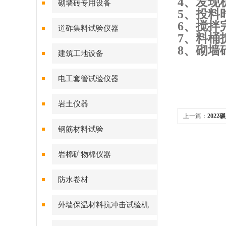
4、
发现
砌墙砖专用设备
5、
投料
6、
搅拌
道砟集料试验仪器
7、
料桶
8、
砌墙
建筑工地设备
电工套管试验仪器
岩土仪器
上一篇：
202
钢筋材料试验
岩棉矿物棉仪器
防水卷材
外墙保温材料抗冲击试验机