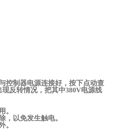
与控制器电源连接好，按下点动查
出现反转情况，把其中
380V
电源线
用。
除，以免发生触电。
外。