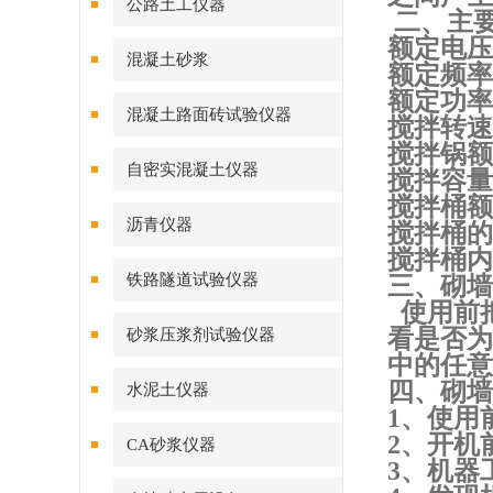
公路土工仪器
二、主
额定电压
混凝土砂浆
额定频率
额定功率
混凝土路面砖试验仪器
搅拌转速
搅拌锅额
自密实混凝土仪器
搅拌容量
搅拌桶额
沥青仪器
搅拌桶的
搅拌桶内
铁路隧道试验仪器
三、
砌墙
使用前
看是否为
砂浆压浆剂试验仪器
中的任意
四、
砌墙
水泥土仪器
1、
使用
2、
开机
CA砂浆仪器
3、
机器