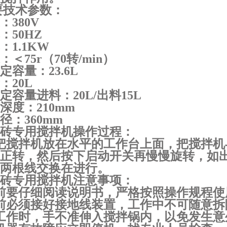
要技术参数：
：
380V
：
50HZ
：
1.1KW
：＜
75r
（
70
转
/min
）
定容量：
23.6L
：
20L
定容量进料：
20L/
出料
15L
深度：
210mm
径：
360mm
砖专用搅拌机操作过程：
把搅拌机放在水平的工作台上面，把搅拌机
正转，然后按下启动开关再慢慢旋转，如
两根线交换在进行。
砖专用搅拌机注意事项：
前要仔细阅读说明书，严格按照操作规程使
前必须接好接地线装置，工作中不可随意拆
工作时，手不准伸入搅拌锅内，以免发生意