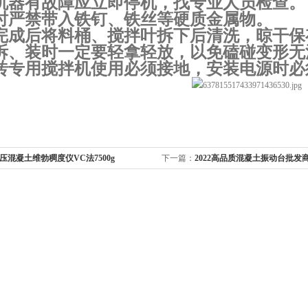
机器有故障应立即停机，找专业人员检查。
时严禁带入铁钉、铁丝等硬质金属物。
完成后将料桶、搅拌叶拆下后清洗，晾干保
拆、装时一定要轻拿轻放，以免磕碰变形无
砖专用搅拌机使用必须接地，安装电源时必
2碾压混凝土维勃稠度仪VC法7500g
下一篇：
2022高品质混凝土振动台批发