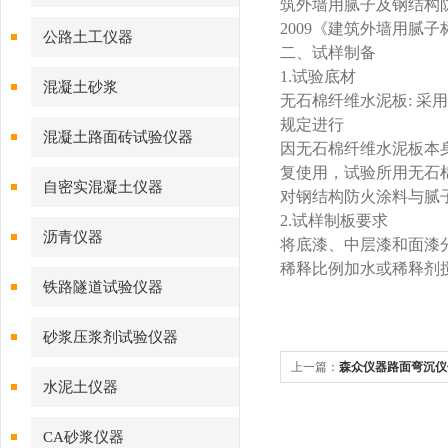
筑外墙用腻子及钢结构
2009
《建筑外墙用腻子
公路土工仪器
二、试样制备
1.
试验底材
混凝土砂浆
无石棉纤维水泥板
:
采用
规定进行
混凝土路面砖试验仪器
因无石棉纤维水泥板本
复使用，试验所用无石
自密实混凝土仪器
对钢结构防火涂料与腻
2.
试样制板要求
沥青仪器
将底漆、中层漆和面漆
稀释比例加水或稀释剂
铁路隧道试验仪器
砂浆压浆剂试验仪器
上一篇：
森众仪器路面弯沉仪
水泥土仪器
CA砂浆仪器