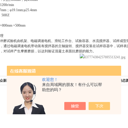
r/min    
mm；φ19.1mm;φ25.4mm
50HZ    
×800mm ×500mm  
理
土抗冲磨试验机由机架、电磁调速电机、滑轮工作台、试验容器、水流搅拌器、试样成型
，通过电磁调速电机带动装有搅拌器的主轴旋转、搅拌器安装在试样容器中，试样表
，对试样产生摩擦磨损，以达到验证混凝土表面抗磨损的能力。
欢迎您！
众新标铁路标准粗粒土渗透仪10751渗透
下一篇：
勘探动力圆锥贯入仪DCP动态
来自局域网的朋友！有什么可以帮
助您的吗？