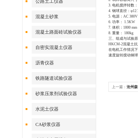
公路土工仪器
3. 电机搅拌转数：1200
4. 钢球直径：φ12.7
混凝土砂浆
5. 电源：AC 380V  
6. 功率： 1.5KW
7. 体积：1800 mm 
混凝土路面砖试验仪器
8. 重量： 180kg
三、
组成与试验
原
HKCM-2混凝
自密实混凝土仪器
在电机工作情况下
速度旋转搅动钢球
沥青仪器
铁路隧道试验仪器
上一篇：
沧州森
砂浆压浆剂试验仪器
仪
水泥土仪器
CA砂浆仪器