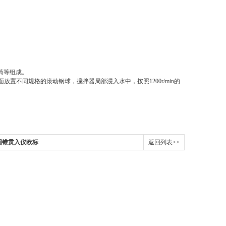
筒等组成。
面放置不同规格的滚动钢球，搅拌器局部浸入水中，按照
1200r/min的
圆锥贯入仪欧标
返回列表>>