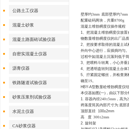
公路土工仪器
壁厚约
3mm
底部壁厚约
7mm
配重砝码两块，共重
8700g
混凝土砂浆
混凝土维勃稠度仪操作规程
1
、把混凝土维勃稠度仪放置
物数显维勃稠度仪的出厂品
混凝土路面砖试验仪器
2
、把按要求取得的混凝土试
外向中心进行，应插捣均匀
自密实混凝土仪器
过程中如混凝土沉落到低于
3
、把喂料斗转离，小心并垂
沥青仪器
4
、把透明盘转到混凝土台体
5
、拧紧固定螺丝，并检查测
确至
1S
。
铁路隧道试验仪器
HBY-A
型数显砼维勃稠度仪
本仪器如图
(
一
)
，由以下部分
砂浆压浆剂试验仪器
1.
容器内径
240±5mm
，高为
坍落度筒其内部尺寸为
:
底部
顶部直径
100±2mm
水泥土仪器
高
度
300±2mm
2.
旋转架
CA砂浆仪器