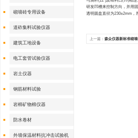
与测杆
(12 )
及喂料口
(10)
相连
研发凹槽来控制方向，并用
砌墙砖专用设备
透明圆盘直径为
230±2mm
，
道砟集料试验仪器
上一篇：
森众仪器新标准砌墙
建筑工地设备
20
电工套管试验仪器
岩土仪器
钢筋材料试验
岩棉矿物棉仪器
防水卷材
外墙保温材料抗冲击试验机