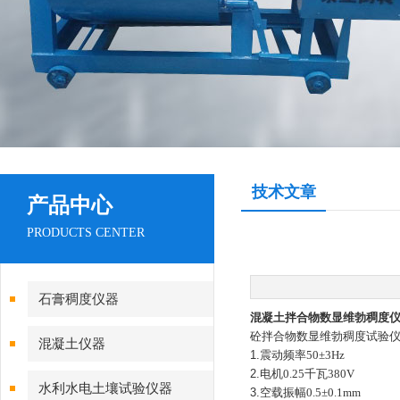
技术文章
产品中心
PRODUCTS CENTER
石膏稠度仪器
混凝土拌合物数显维勃稠度
砼拌合物数显维勃稠度试验
混凝土仪器
1.
震动频率
50±3Hz
2.
电机
0.25
千瓦
380V
水利水电土壤试验仪器
3.
空载振幅
0.5±0.1mm