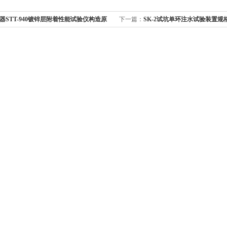
器STT-940镀锌层附着性能试验仪构造原
下一篇：
SK-2试坑单环注水试验装置规