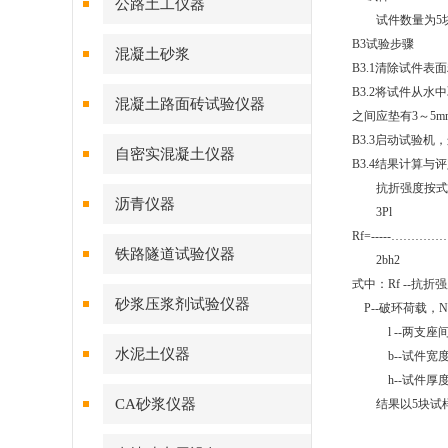
公路土工仪器
试件数量为
5
B3
试验步骤
混凝土砂浆
B3.1
清除试件表面
B3.2
将试件从水中
混凝土路面砖试验仪器
之间应垫有
3
～
5m
B3.3
启动试验机，
自密实混凝土仪器
B3.4
结果计算与评
抗折强度按式
沥青仪器
3Pl
Rf=-----……
铁路隧道试验仪器
2bh2
式中：
Rf --
抗折强
砂浆压浆剂试验仪器
P--
破环荷载，
N
l --
两支座
水泥土仪器
b--
试件宽
h--
试件厚
CA砂浆仪器
结果以
5
块试