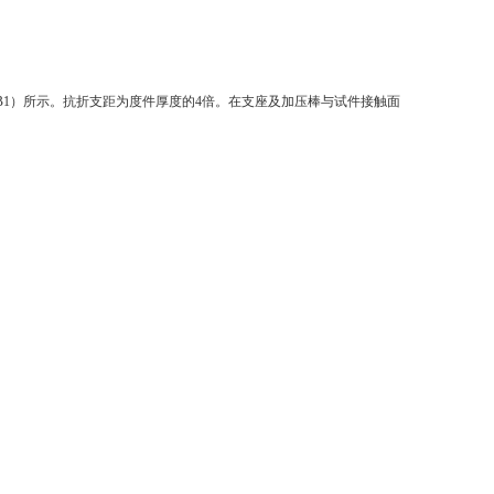
B1
）所示。抗折支距为度件厚度的
4
倍。在支座及加压棒与试件接触面
。