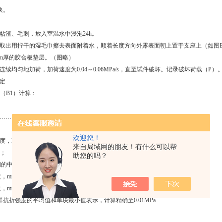
块。
粘渣、毛刺，放入室温水中浸泡
24h
。
取出用拧干的湿毛巾擦去表面附着水，顺着长度方向外露表面朝上置于支座上（如图
m
厚的胶合板垫层。（图略）
连续均匀地加荷，加荷速度为
0.04
～
0.06MPa/s
，直至试件破坏。记录破坏荷载（
P
）
定
（
B1
）计算：
…………………………
（
B1
）
欢迎您！
度，
MPa
；
来自局域网的朋友！有什么可以帮
；
助您的吗？
间的中心距离，
mm
；
度，
mm
；
度，
mm
。
样抗折强度的平均值和单块最小值表示，计算精确至
0.01MPa