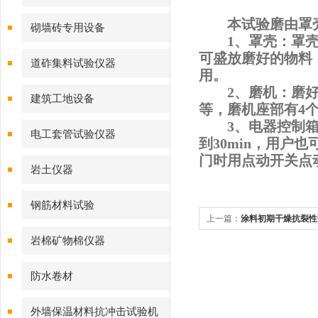
本试验磨由罩
砌墙砖专用设备
1、
罩壳：罩
可盛放磨好的物料
道砟集料试验仪器
用。
2、
磨机：磨
建筑工地设备
等，磨机座部有
4
3、
电器控制
电工套管试验仪器
到
30min
，用户也
门时用点动开关点
岩土仪器
钢筋材料试验
上一篇：
涂料初期干燥抗裂性
岩棉矿物棉仪器
防水卷材
外墙保温材料抗冲击试验机