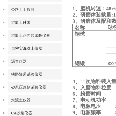
1、
磨机转速：
48r
公路土工仪器
2、
研磨体装载量
:
3、
研磨体及配和
混凝土砂浆
名称
球
钢球
混凝土路面砖试验仪器
自密实混凝土仪器
沥青仪器
钢锻
Φ
2
铁路隧道试验仪器
4、
一次物料装入
5、
入磨物料粒度
砂浆压浆剂试验仪器
6、
粉磨时间
7、
电动机功率
水泥土仪器
8、
电源电压
9、
电源频率
CA砂浆仪器