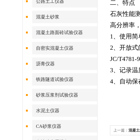
公路土工仪器
二、特点
石灰性能
混凝土砂浆
高分辨率，
混凝土路面砖试验仪器
1
、使用简
2
、开放式
自密实混凝土仪器
JC/T4781-
沥青仪器
3
、记录温
铁路隧道试验仪器
4
、自动保
砂浆压浆剂试验仪器
水泥土仪器
CA砂浆仪器
上一篇：
混凝土