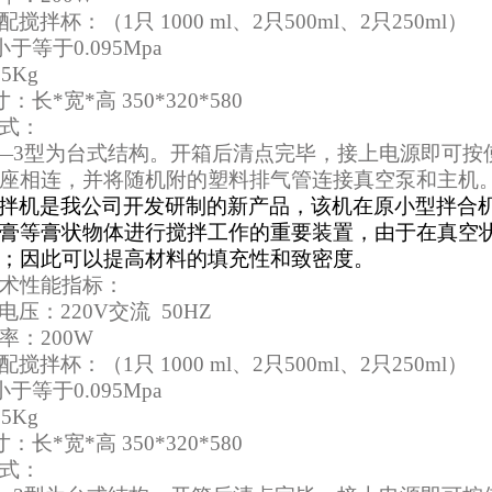
配搅拌杯：（
1
只
1000 ml
、
2
只
500ml
、
2
只
250ml
）
小于等于
0.095Mpa
25Kg
寸：长
*
宽
*
高
350*320*580
式：
—
3
型为台式结构。开箱后清点完毕，接上电源即可按
座相连，并将随机附的塑料排气管连接真空泵和主机
拌机是我公司开发研制的新产品，该机在原小型拌合
膏等膏状物体进行搅拌工作的重要装置，由于在真空
；因此可以提高材料的填充性和致密度。
术性能指标：
电压：
220V
交流
50HZ
率：
200W
配搅拌杯：（
1
只
1000 ml
、
2
只
500ml
、
2
只
250ml
）
小于等于
0.095Mpa
25Kg
寸：长
*
宽
*
高
350*320*580
式：