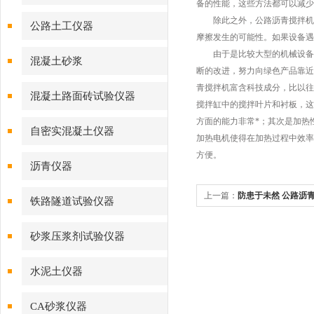
备的性能，这些方法都可以减少
除此之外，公路沥青搅拌机还
公路土工仪器
摩擦发生的可能性。如果设备遇
由于是比较大型的机械设备，
混凝土砂浆
断的改进，努力向绿色产品靠近
青搅拌机富含科技成分，比以往
混凝土路面砖试验仪器
搅拌缸中的搅拌叶片和衬板，这
方面的能力非常*；其次是加热
自密实混凝土仪器
加热电机使得在加热过程中效率
方便。
沥青仪器
上一篇：
防患于未然 公路沥
铁路隧道试验仪器
障
砂浆压浆剂试验仪器
水泥土仪器
CA砂浆仪器