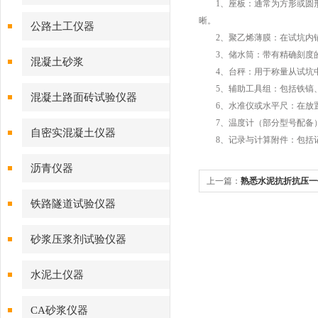
1、座板：通常为方形或圆形
晰。
公路土工仪器
2、聚乙烯薄膜：在试坑内铺
3、储水筒：带有精确刻度的圆
混凝土砂浆
4、台秤：用于称量从试坑中取
5、辅助工具组：包括铁镐、
混凝土路面砖试验仪器
6、水准仪或水平尺：在放置
7、温度计（部分型号配备）
自密实混凝土仪器
8、记录与计算附件：包括记
沥青仪器
上一篇：
熟悉水泥抗折抗压一
试验检测数据
铁路隧道试验仪器
砂浆压浆剂试验仪器
水泥土仪器
CA砂浆仪器