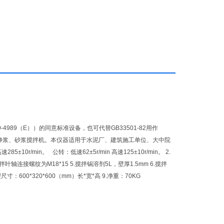
89（E））的同意标准设备，也可代替GB33501-82用作
的净浆、砂浆搅拌机。本仪器适用于水泥厂、建筑施工单位、大中院
r/min。 公转：低速62±5r/min 高速125±10r/min。 2.
叶轴连接螺纹为M18*15 5.搅拌锅溶剂5L，壁厚1.5mm 6.搅拌
：600*320*600（mm）长*宽*高 9.净重：70KG