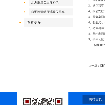
2、振动部份落差
水泥细度负压筛析仪
3、振动频率 
4、振动次数 
水泥胶流动度试验仪跳桌
5、圆盘桌面直径
查看更多
6、包装尺寸 4
7、毛重/净重 
8、凸轮表面硬
9、捣棒长度 
10、捣棒直径 
上一篇：
GB
网站首页