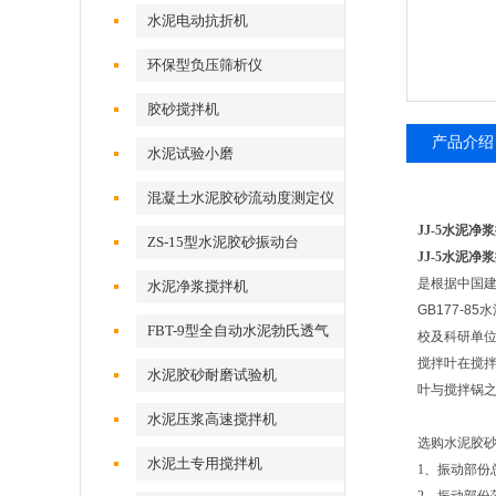
水泥电动抗折机
环保型负压筛析仪
胶砂搅拌机
产品介绍
水泥试验小磨
混凝土水泥胶砂流动度测定仪
跳桌
JJ-5水泥净
ZS-15型水泥胶砂振动台
JJ-5水泥净
是根据中国建
水泥净浆搅拌机
GB177-
FBT-9型全自动水泥勃氏透气
校及科研单位水泥
比表面积仪
搅拌叶在搅拌锅
水泥胶砂耐磨试验机
叶与搅拌锅之间
水泥压浆高速搅拌机
选购水泥胶
水泥土专用搅拌机
1、振动部份总重