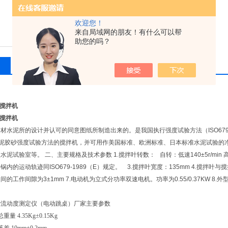
欢迎您！
来自局域网的朋友！有什么可以帮
助您的吗？
相关产品
留言询价
浆搅拌机
浆搅拌机
材水泥所的设计并认可的同意图纸所制造出来的。是我国执行强度试验方法（ISO679-49
85水泥胶砂强度试验方法的搅拌机，并可用作美国标准、欧洲标准、日本标准水泥试验
试验室等。 二、主要规格及技术参数 1.搅拌叶转数： 自转：低速140±5r/min 高速285±10
内的运动轨迹同ISO679-1989（E）规定。 3.搅拌叶宽度：135mm 4.搅拌叶与搅拌
的工作间隙为3±1mm 7.电动机为立式分功率双速电机。功率为0.55/0.37KW 8.外型尺寸
砂流动度测定仪（电动跳桌）厂家主要参数
量 4.35Kg±0.15Kg