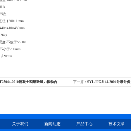
 10mm±0.2mm
1Hz
25次
 ∮300±1 mm
40×410×450mm
26kg
度 不低于55HRC
不小于200mm
∮20mm
/T25044-2010混凝土砌墙砖磁力振动台
下一篇：
SYL-IJGJ144-2004外
关于我们
新闻动态
产品中心
技术文章