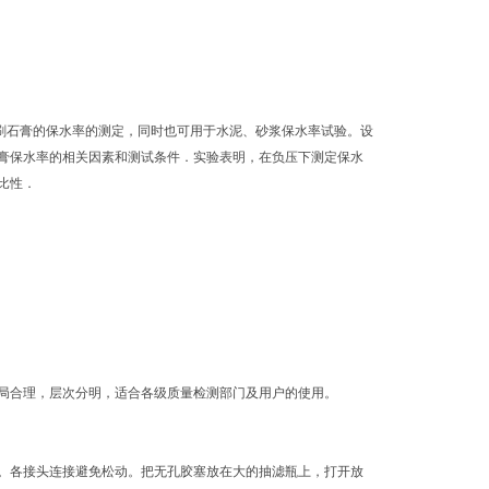
测粉刷石膏的保水率的测定，同时也可用于水泥、砂浆保水率试验。设
膏保水率的相关因素和测试条件．实验表明，在负压下测定保水
比性．
局合理，层次分明，适合各级质量检测部门及用户的使用。
。各接头连接避免松动。把无孔胶塞放在大的抽滤瓶上，打开放