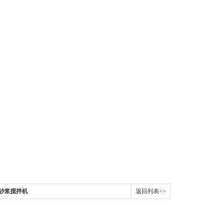
型砂浆搅拌机
返回列表>>