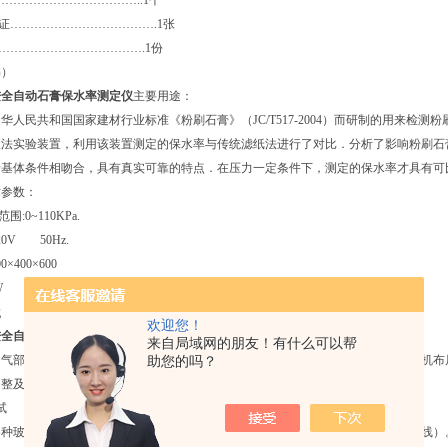
………………………………..1个
格证……………………………….1张
………………………………….1份
书）
进全自动石膏保水率测定仪
主要用途：
华人民共和国国家建材行业标准《粉刷石膏》（JC/T517-2004）而研制的用来检
收法实验装置，利用该装置测定的保水率与传统滤纸法进行了对比．分析了影响粉刷石
墙基体条件相吻合，具有真实可靠的特点．在压力一定条件下，测定的保水率才具有可
术参数：
围:0~110KPa.
20V 50Hz.
0×400×600
W
g
欢迎您！
进全自动石膏保水率测定仪
结构特点：
来自局域网的朋友！有什么可以帮
抽气部分，实验控制部分及试样容器部分组织，控制系统方便灵活，易于操作，整机布
助您的吗？
调整及实验操作规程
试
各种玻璃容器是否有破损，真空泵润滑油是否注到横线位置（真空泵玻璃窗边的横线）