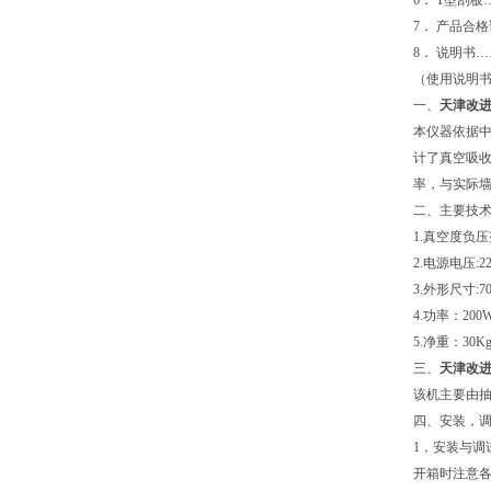
6． T型刮板
7． 产品合
8． 说明书
（使用说明
一、
天津改
本仪器依据中
计了真空吸
率，与实际
二、主要技
1.真空度负压范
2.电源电压:2
3.外形尺寸:70
4.功率：200
5.净重：30K
三、
天津改
该机主要由
四、安装，
1，安装与调
开箱时注意