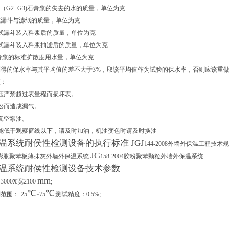
于（G2- G3)石膏浆的失去的水的质量，单位为克
.布式漏斗与滤纸的质量，单位为克
布式漏斗装入料浆后的质量，单位为克
布式漏斗装入料浆抽滤后的质量，单位为克
石膏浆的标准扩散度用水量，单位为克
得的保水率与其平均值的差不大于3%，取该平均值作为试验的保水率，否则应该重
项：
压严禁超过表量程而损坏表。
松而造成漏气。
真空泵油。
能低于观察窗线以下，请及时加油，机油变色时请及时换油
温系统耐侯性检测设备的执行标准 JGJ
1
44-2008
外墙外保温工程技术规
JG
膨胀聚苯板薄抹灰外墙外保温系统
158-2004
胶粉聚苯颗粒外墙外保温系统
温系统耐侯性检测设备技术参数
x
mm
000
宽2100
;
℃
℃
制范围：
-25
~75
;
测试精度：0.5%;