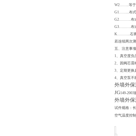
W2……..等
G1……..
G2……….
G3……….
K………..
若连续两次测
五、注意事
1、真空度负
2、因阀芯震
3、定期更换
4、真空泵不
外墙外保
JG
149-2003
外墙外保
试件规格：长3
空气温度控