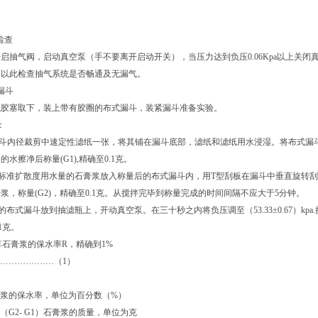
检查
启抽气阀，启动真空泵（手不要离开启动开关），当压力达到负压0.06Kpa以上关
。以此检查抽气系统是否畅通及无漏气。
漏斗
瓶胶塞取下，装上带有胶圈的布式漏斗，装紧漏斗准备实验。
：
漏斗内径裁剪中速定性滤纸一张，将其铺在漏斗底部，滤纸和滤纸用水浸湿。将布式漏
水擦净后称量(G1),精确至0.1克。
标准扩散度用水量的石膏浆放入称量后的布式漏斗内，用T型刮板在漏斗中垂直旋转刮平
浆，称量(G2)，精确至0.1克。从搅拌完毕到称量完成的时间间隔不应大于5分钟。
的布式漏斗放到抽滤瓶上，开动真空泵。在三十秒之内将负压调至（53.33±0.67）k
.1克。
算石膏浆的保水率R，精确到1%
………………（1）
膏浆的保水率，单位为百分数（%）
于（G2- G1）石膏浆的质量，单位为克