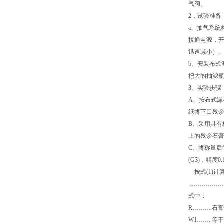
气阀。
2，试验准备
a、抽气系统
接通电源，开
迅速减小）
b、安装布式
把大的抽滤
3、实验步骤
A、按布式
纸将下口残余的
B、采用具有
上的残余石膏
C、将称量后
(G3)，精度0
按式(1)计
………………
式中：
R……….石
W1……..等