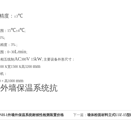
精度：
℃
±3
℃
℃
围：15
±4
;
%;
度：3% ;
L
min
范围：
0~30
/
;
AC
V
kW
三相五线制
380
15
;
主要设备外形尺寸：
x
x
mm
00
宽1500
高3200
外机：
mm
×
0
高1000
外墙保温系统抗
Y
NH-1外墙外保温系统耐候性检测装置价格
下一篇：
墙体粉面材料立式UJZ-15