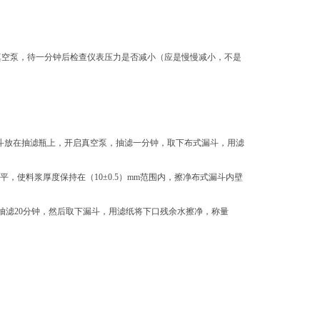
闭真空泵，待一分钟后检查仪表压力是否减小（应是慢慢减小，不是
斗放在抽滤瓶上，开启真空泵，抽滤一分钟，取下布式漏斗，用滤
，使料浆厚度保持在（10±0.5）mm范围内，擦净布式漏斗内壁
pa.抽滤20分钟，然后取下漏斗，用滤纸将下口残余水擦净，称量