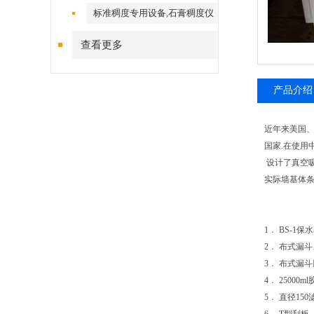
标准稠度专用设备,石膏稠度仪
查看更多
产品介绍
近年来美国、
国家.在使用
设计了真空吸
实际墙基体条
1． BS-1
2． 布式漏斗
3． 布式漏斗
4． 25000
5． 直径15