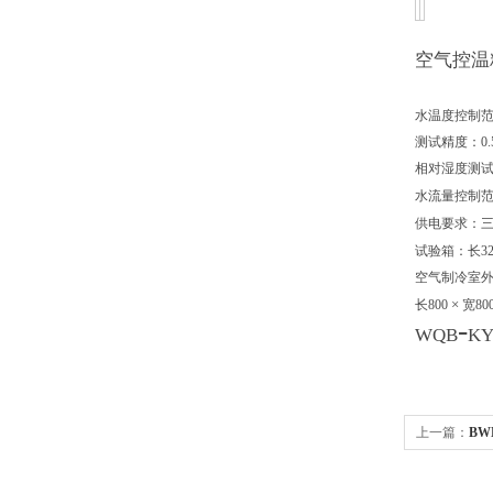
空
气控温
水温度控制范
测试精度：0.5
相对湿度测试精
水流量控制
供电要求：
试验箱：长32
空气制冷室
×
长800
宽80
-
WQB
K
上一篇：
BW