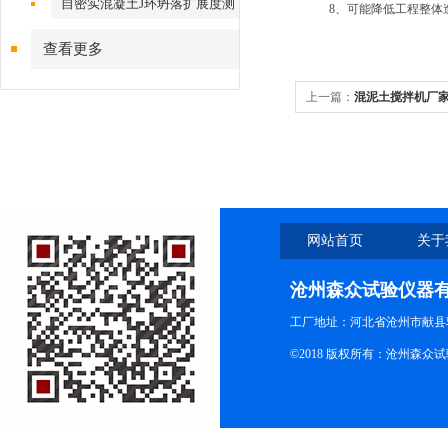
自密实混凝土J环坍落扩展度测
8、可能降低工程整体造
定仪
查看更多
上一篇：
混泥土搅拌机厂
网站首页
关于
沧州森众试验仪器
工厂地址：河北省沧州市献县
©2018 版权所有：沧州森众