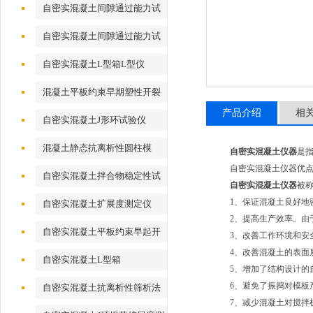
自密实混凝土间隙通过能力试
验
自密实混凝土间隙通过能力试
验J形环法
自密实混凝土L型箱L型仪
混凝土平板约束早期塑性开裂
试模
产品介绍
相
自密实混凝土J形环试验仪
混凝土静态抗离析性圆柱模
自密实混凝土仪器
是
自密实混凝土仪器优点
自密实混凝土拌合物稳定性试
自密实混凝土仪器
被
验筒
1、保证混凝土良好地
自密实混凝土扩展度测定仪
2、提高生产效率。由于
自密实混凝土平板约束早起开
3、改善工作环境和安全
裂试验模具
4、改善混凝土的表面质
自密实混凝土L型箱
5、增加了结构设计的自
6、避免了振捣对模板
自密实混凝土抗离析性筛析法
7、减少混凝土对搅拌
试验仪