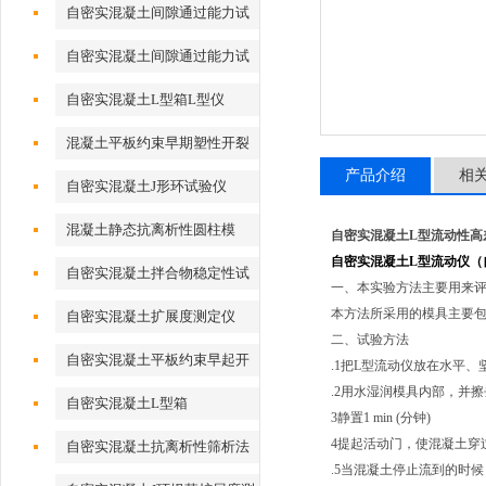
自密实混凝土间隙通过能力试
验
自密实混凝土间隙通过能力试
验J形环法
自密实混凝土L型箱L型仪
混凝土平板约束早期塑性开裂
试模
产品介绍
相
自密实混凝土J形环试验仪
混凝土静态抗离析性圆柱模
自密实混凝土L型流动性高
自密实混凝土L型流动仪
自密实混凝土拌合物稳定性试
一、本实验方法主要用来
验筒
本方法所采用的模具主要包
自密实混凝土扩展度测定仪
二、试验方法
自密实混凝土平板约束早起开
.1把L型流动仪放在水平
裂试验模具
.2用水湿润模具内部，并
自密实混凝土L型箱
3静置1 min (分钟)
4提起活动门，使混凝土穿
自密实混凝土抗离析性筛析法
.5当混凝土停止流到的时
试验仪