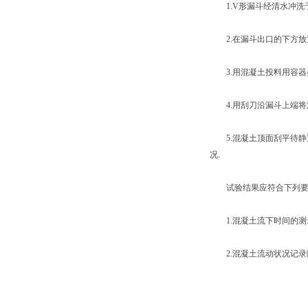
1.V
形漏斗经清水冲洗
2.
在漏斗出口的下方放
3.
用混凝土投料用容器
4.
用刮刀沿漏斗上端将
5.
混凝土顶面刮平待静
况
.
试验结果应符合下列要
1.
混凝土流下时间的测
2.
混凝土流动状况记录