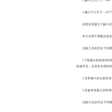
2.
漏斗上口尺寸：
490
3.
漏斗下口尺寸：
65*7
自密实混凝土
V
漏斗试
本方法用于测量自密实混
试验工具应符合下列要
1.V
形漏斗的形状和内
快速开启，且具有水密性
2.
支承漏斗的台架宜有
3.
应备有混凝土投料用
试验方法应符合下列规