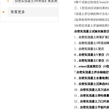
自密实混凝土J环坍落扩展度测
6整个试验过程须在5min(
定仪
三、L型流动仪试验结果的
查看更多
1混凝土穿过钢筋网片后在
2如果粗骨料堆积的钢筋后
3自密实混凝土穿越钢筋网
自密实混凝土试验实验室
1
，
自密实混凝土坍落扩展
2
，
自密实混凝土
J
环流动
3
，
自密实混凝土
L
型仪
4
，自密实混凝土
V
形仪（
5
，自密实混凝土
U
形仪（
6
，
orimet
流速测定仪（
O
7.
自密实混凝土拌合物稳定
8
，
自密实混凝土全量检测
9
，
自密实混凝土沉降趋向
10
，
自密实混凝土压力泌
11
，
自密实混凝土弹性模
12
，
自密实混凝土刀口约
13
，
自密实混凝土平板约