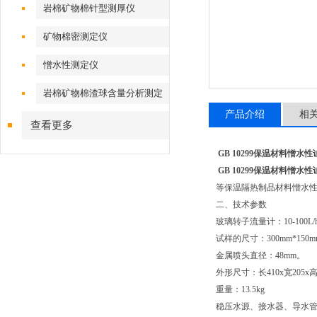
岩棉矿物棉针型测厚仪
矿物棉密测定仪
憎水性测定仪
岩棉矿物棉渣球含量分析测定
仪
产品介绍
相
查看更多
GB 10299保温材料憎水
GB 10299保温材料憎水
等保温隔热制品材料憎水
二、技术参数
玻璃转子流量计：
10-100L/
试样的尺寸：
300mm*150m
金属喷头直径：
48mm
。
外形尺寸：长
410x
宽
205x
重量：
13.5kg
稳压水源、接水器、导水