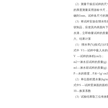
（
2
）测量干燥后试样的尺
的厚度测量采用游标卡尺
确到
1mm
。试样各尺寸的
（
3
）将试样安放在憎水性
状制品，应使其内表面向
水滴，立即称量试样的质
六、结果计算
（
1
）
.
憎水率
(%)
按式
(1)
计
式中
V1
—试样中吸入水的
V
—试样的体积
(cm3)
；
m2
一淋水后试样的质量
(g)
m1
—淋水前试样的质量
(g)
P
—水的密度，
P
水
=1g/ cm3
（
2
）单位面积透水量
(kg/m
式中
S
—试样受淋面的面积
10
—换算系数
（
3
）试验结果取三位有效