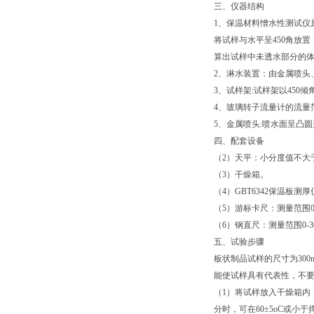
三、仪器结构
1
、保温材料憎水性测试仪
将试样与水平呈
450
角放置
算出试样中未透水部分的
2、
淋水装置：由金属喷头
3
、试样架
:
试样架以
450
倾
4
、玻璃转子流量计的流量
5
、金属喷头
:
喷水面呈凸圆
四、配套设备
（
2
）天平：小分度值不大
（
3
）干燥箱。
（
4
）
GBT6342
保温板测厚
（
5
）游标卡尺：测量范围
（
6
）钢直尺：测量范围
0-
五、试验步骤
板状制品试样的尺寸为
300
能使试样具有代表性，不
（1）
将试样放入干燥箱内
分时，可在
60
±
5oC
或小于