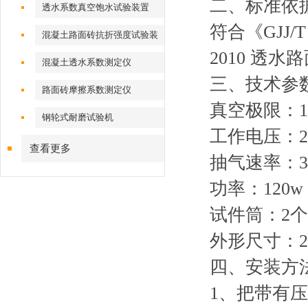
二、标准依
透水系数真空饱水试验装置
符合《
GJJ/T
混凝土路面砖抗折强度试验装
2010
透水路
置
混凝土透水系数测定仪
三、技术参
路面砖摩擦系数测定仪
真空极限：
1
钢轮式耐磨试验机
工作电压：
查看更多
抽气速率：
3
功率：
120w
试件筒：
2
个
外形尺寸：
2
四、安装方
1
、把带有压