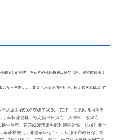
了传统喷头的缺陷。车载雾炮机建筑施工扬尘治理、建筑或废渣废
积3万多平方米，大大提高了水资源的利用率。固定式雾炮机采用*
渐从原来的50米变成了60米、70米，后来风机的功率
驱动，车载雾炮机，额定输出压力高、大排量、效率高；
工扬尘治理、建筑或废渣废料卸料装船运输、机械作业局
后，车载雾炮机，雾炮车应运而生，应用于市政环保、发