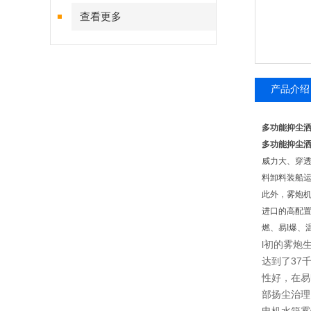
查看更多
产品介绍
多功能抑尘
多功能抑尘
威力大、穿
料卸料装船
此外，雾炮机
进口的高配置
燃、易l爆、
l初的雾炮
达到了37
性好，在易
部扬尘治理