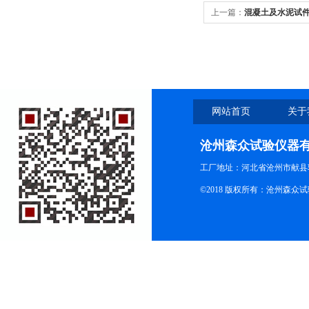
上一篇：
混凝土及水泥试
网站首页
关于
沧州森众试验仪器
工厂地址：河北省沧州市献县
©2018 版权所有：沧州森众