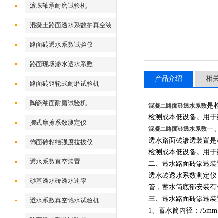
试验装置（夹具）
滚珠轴承耐磨试验机
混凝土路面透水系数抽真空装
置
路面砖透水系数试验仪
路面现场渗水透水系数
产品介绍
相
路面砖钢轮式耐磨试验机
陶瓷釉面耐磨试验机
是
混凝土路面砖透水系数
检测成本低设备。用于
摆式摩擦系数测定仪
一
混凝土路面砖透水系数
透水路面砖渗透装置是检
饰面砖粘结强度拉拔仪
检测成本低设备。用于
透水系数真空装置
二、透水路面砖渗透装
透水砖透水系数测定仪
砂基透水砖透水速率
管，蓄水筒底部安装有
三、
透水路面砖渗透装
透水系数真空饱水试验机
1、蓄水筒内径：75m