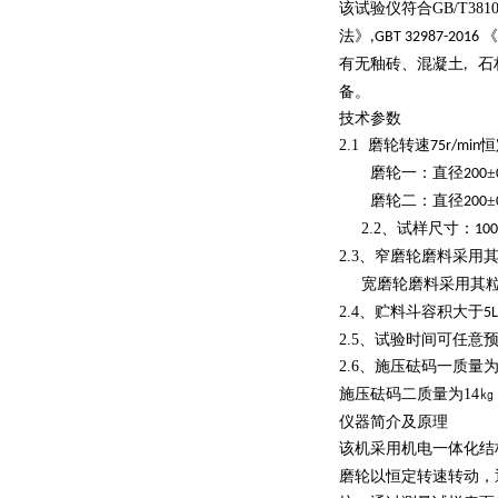
该试验仪符合
GB/T3810
法》
《
,GBT 32987-2016
有无釉砖、混凝土
石
,
备。
技术参数
2.1
磨轮转速
恒
75r/min
磨轮一：直径
±
200
磨轮二：直径
±
200
2.2
、试样尺寸：
10
2.3
、窄磨轮磨料采用
宽磨轮磨料采用其
2.4
、贮料斗容积大于
5L
2.5
、试验时间可任意预
2.6
、施压砝码一质量
施压砝码二质量为
14
㎏
仪器简介及原理
该机采用机电一体化结
磨轮以恒定转速转动，