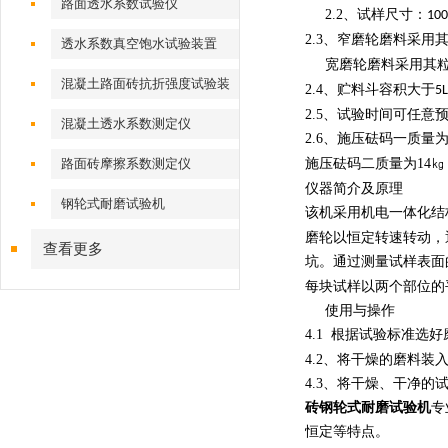
路面透水系数试验仪
2.2
、试样尺寸：
10
2.3
、窄磨轮磨料采用
透水系数真空饱水试验装置
宽磨轮磨料采用其
混凝土路面砖抗折强度试验装
2.4
、贮料斗容积大于
5L
置
2.5
、试验时间可任意预
混凝土透水系数测定仪
2.6
、施压砝码一质量
路面砖摩擦系数测定仪
施压砝码二质量为
14
㎏
仪器简介及原理
钢轮式耐磨试验机
该机采用机电一体化结
磨轮以恒定转速转动，
查看更多
坑。通过测量试样表面
每块试样以两个部位的
使用与操作
4.1
根据试验标准选好
4.2
、将干燥的磨料装
4.3
、将干燥、干净的
砖钢轮式耐磨试验机
专
恒定等特点。