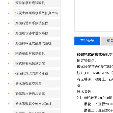
试验装置（夹具）
滚珠轴承耐磨试验机
混凝土路面透水系数抽真空装
置
路面砖透水系数试验仪
路面现场渗水透水系数
产品介绍
相
路面砖钢轮式耐磨试验机
陶瓷釉面耐磨试验机
砖钢轮式耐磨试验机
专
恒定等特点。
摆式摩擦系数测定仪
该试验仪符合
GB/T3810
法》
《
,GBT 32987-2016
饰面砖粘结强度拉拔仪
有无釉砖、混凝土
石
,
透水系数真空装置
备。
技术参数
砂基透水砖透水速率
2.1
磨轮转速
恒
75r/min
透水系数真空饱水试验机
磨轮一：直径
±
200
磨轮二：直径
±
200