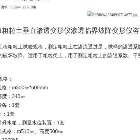
：0.2kw 380v 50h
T-1粗粒土垂直渗透变形仪渗透临界坡降变形仪
工程粗粒土试验规程，测定粗粒土在渗流通过是，试样的渗透系
的破坏坡降。适用于粗粒类土，用于测定粗粒土的渗透系数、干
规格：
格：ф300㎜*600mm
高度：340㎜
设备：1套
锤：1套
动提升水箱，测量水位装置：1套
箱规格：ф510㎜、高度500㎜