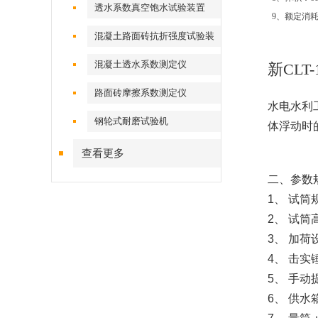
透水系数真空饱水试验装置
9、额定消耗功率
混凝土路面砖抗折强度试验装
置
混凝土透水系数测定仪
新CL
路面砖摩擦系数测定仪
水电水利
钢轮式耐磨试验机
体浮动时
查看更多
二、参数
1、 试筒规
2、 试筒
3、 加荷
4、 击实
5、 手
6、 供水