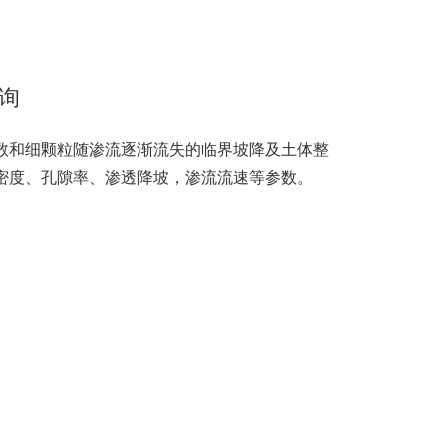
咨询
数和细颗粒随渗流逐渐流失的临界坡降及土体整
密度、孔隙率、渗透降坡，渗流流速等参数。