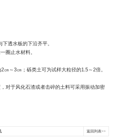
与下透水板的下沿齐平。
涂一圈止水材料。
㎝～3㎝；砾类土可为试样大粒径的1.5～2倍。
度，对于风化石渣或者击碎的土料可采用振动加密
机
返回列表>>