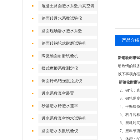
混凝土路面透水系数抽真空装
置
路面砖透水系数试验仪
路面现场渗水透水系数
产品介绍
路面砖钢轮式耐磨试验机
陶瓷釉面耐磨试验机
新钢轮耐磨
动热情的服
摆式摩擦系数测定仪
以下事项办
饰面砖粘结强度拉拔仪
新钢轮耐磨
2、钢轮：直径
透水系数真空装置
3、钢轮硬度：
砂基透水砖透水速率
4、平衡块质量
5、料斗容积：
透水系数真空饱水试验机
6、磨耗时间：
路面透水系数试验仪
7、磨料节流速度
8、体积：600