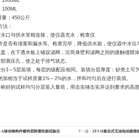
1000ML
100ML
重量：450公斤
方法：
进水口与供水管相连接，使仪器充水，检查仪
件是否有堵塞和漏水等。检查完毕，降低供水箱，使仪器中水位
顶盖，在下透水板上铺设滤网，沿筒身壁和滤网之间的接触缝隙
全部测压孔，使之处于排气状态。
宜分3～5层装填，每层的级配应相同。装填分层厚度：砂类土可为2
酌加相当于试样质量1%～2%的水，拌和均匀后在进行装填。
份称好的试样均匀分层装入量筒，用击实锤击实并达到要求的高
T-A移动钢构件镀锌层附着性能试验仪
下一篇：
ZFJ-II振击式无油电动振筛