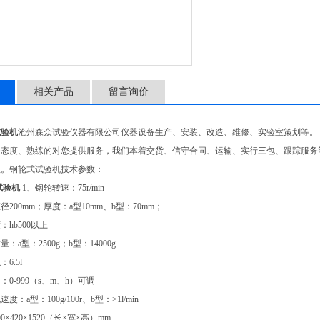
相关产品
留言询价
试验机
沧州森众试验仪器有限公司仪器设备生产、安装、改造、维修、实验室策划等。 
务态度、熟练的对您提供服务，我们本着交货、信守合同、运输、实行三包、跟踪服务
理。钢轮式试验机技术参数：
试验机
1、钢轮转速：75r/min
200mm；厚度：a型10mm、b型：70mm；
hb500以上
：a型：2500g；b型：14000g
6.5l
0-999（s、m、h）可调
：a型：100g/100r、b型：>1l/min
×420×1520（长×宽×高）mm