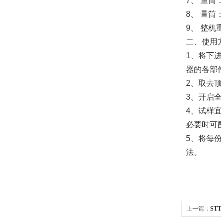
7、 量筒：
8、 量筒：
9、 整机
二、使用
1、将下
器的各部
2、取去
3、开启
4、试样
必要时可
5、将每
法。
上一篇：
ST