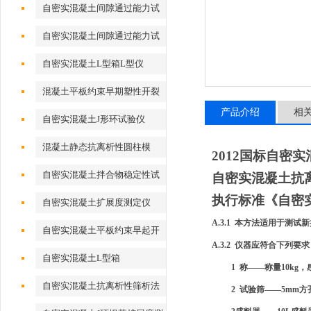
自密实混凝土间隙通过能力试
验
自密实混凝土间隙通过能力试
验J形环法
自密实混凝土L型箱L型仪
混凝土平板约束早期塑性开裂
试模
产品介绍
相
自密实混凝土J形环试验仪
混凝土静态抗离析性圆柱模
2012
国标
自密实
自密实混凝土拌合物稳定性试
自密实混凝土抗
验筒
执行标准《自密
自密实混凝土扩展度测定仪
A.3.1
本方法适用于测试新
自密实混凝土平板约束早起开
A.3.2
仪器应符合下列要求
裂试验模具
自密实混凝土L型箱
1
称
——
称量
10kg
，
自密实混凝土抗离析性筛析法
2
试验筛
——5mm
方
试验仪