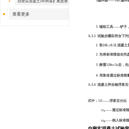
3
盛料器
——10L
盛料
自密实混凝土J环坍落扩展度测
定仪
查看更多
5
辅助工具
——
铲子
A.3.3
试验步骤应符合下列
1
取
10L±0.5L
混凝土
2
先将标准筛放在托
3
静置
120s±5s
后，先
4
用浆体通过标准筛
A.3.4
混凝土拌合物浮浆百
式中：
SR
——
浮浆百分比
m
——
通过标准
1
m
——
倒入标准
0
自密实混凝土试验