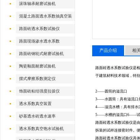
试验装置（夹具）
滚珠轴承耐磨试验机
混凝土路面透水系数抽真空装
置
路面砖透水系数试验仪
路面现场渗水透水系数
产品介绍
相
路面砖钢轮式耐磨试验机
陶瓷釉面耐磨试验机
路面砖透水系数试验仪是检验
于建筑材料技术领域，特
摆式摩擦系数测定仪
饰面砖粘结强度拉拔仪
2——圆筒的溢流口
3——水圆筒：具有溢流口
透水系数真空装置
4——溢流水槽：具有排水
5——水槽的溢流口6——试
砂基透水砖透水速率
路面砖透水系数试验仪是
透水系数真空饱水试验机
拆装的试样连接密封件。
路面砖透水系数试验仪具