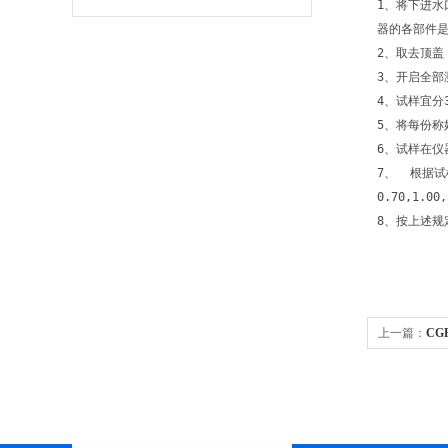
1、将下进水
器的各部件
2、取去顶
3、开启全部
4、试样宜分
5、将每份
6、试样在仪
7、  根据试
0.70,1
8、按上述规
上一篇：
CG