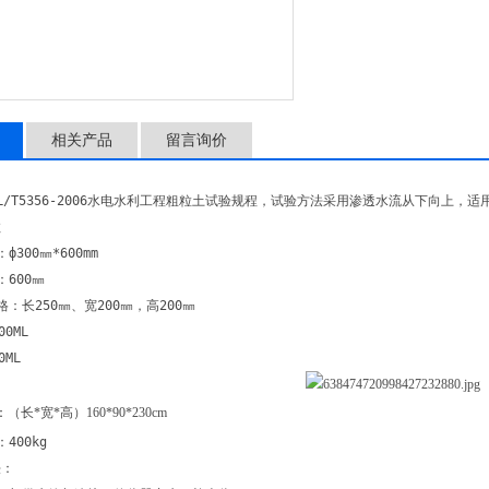
相关产品
留言询价
L/T5356-2006水电水利工程粗粒土试验规程，试验方法采用渗透水流从下向上
数
ф300㎜*600mm
：600㎜
：长250㎜、宽200㎜，高200㎜
0ML
0ML
：
（长
*
宽
*
高）
160*90*230cm
400kg
法：