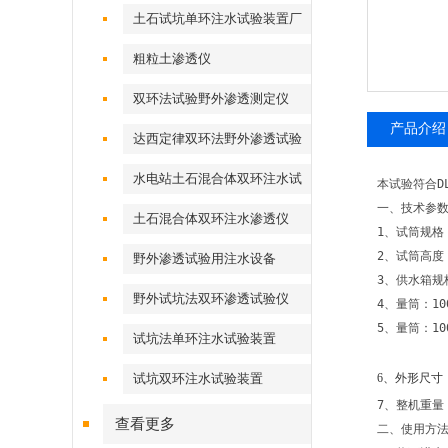
土石试坑单环注水试验装置厂
家
粗粒土渗透仪
双环法试验野外渗透测定仪
产品介绍
达西定律双环法野外渗透试验
仪
水电站土石混合体双环注水试
本试验符合D
验设备
一、技术参
土石混合体双环注水渗透仪
1、试筒规格：
2、试筒高度
野外渗透试验用注水设备
3、供水箱规格
野外试坑法双环渗透试验仪
4、量筒：100
5、量筒：10
试坑法单环注水试验装置
试坑双环注水试验装置
6
、外形尺寸
7、整机重量：
查看更多
二、使用方