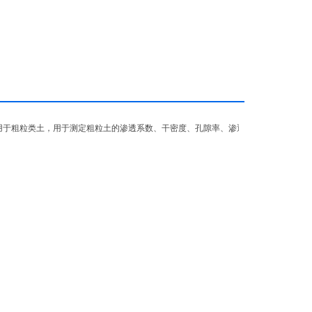
，适用于粗粒类土，用于测定粗粒土的渗透系数、干密度、孔隙率、渗透降坡，渗流流速