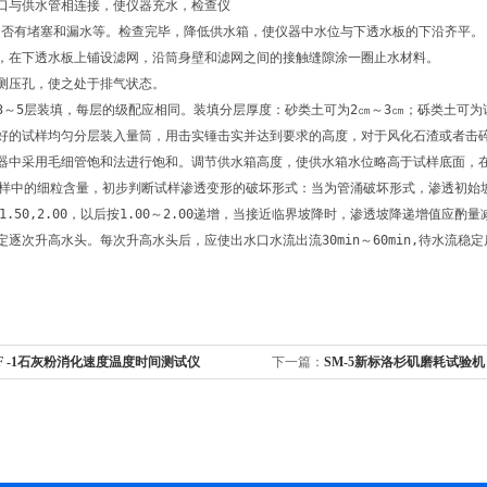
口与供水管相连接，使仪器充水，检查仪
是否有堵塞和漏水等。检查完毕，降低供水箱，使仪器中水位与下透水板的下沿齐平。
盖，在下透水板上铺设滤网，沿筒身壁和滤网之间的接触缝隙涂一圈止水材料。
测压孔，使之处于排气状态。
3～5层装填，每层的级配应相同。装填分层厚度：砂类土可为2㎝～3㎝；砾类土可为试
称好的试样均匀分层装入量筒，用击实锤击实并达到要求的高度，对于风化石渣或者击
器中采用毛细管饱和法进行饱和。调节供水箱高度，使供水箱水位略高于试样底面，在
样中的细粒含量，初步判断试样渗透变形的破坏形式：当为管涌破坏形式，渗透初始坡降宜为0.02～0
.00,1.50,2.00，以后按1.00～2.00递增，当接近临界坡降时，渗透坡降递增
定逐次升高水头。每次升高水头后，应使出水口水流出流30min～60min,待水
F -1石灰粉消化速度温度时间测试仪
下一篇：
SM-5新标洛杉矶磨耗试验机