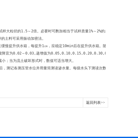
样大粒径的1.5～2倍。必要时可酌加相当于试样质量1%～2%的水，拌和均匀后在
碎的土料可采用振动加密法。
缓慢提升供水箱，每提升1㎝，应稳定10min后在提升供水箱。随试样水位的上升
.03,递增值为0.05,0.10,0.15,0.20,0.30,0.40,0.50,
值应酌量减小；当为流土破坏形式时，数值可适当增大。
流稳定后，测记各测压管水位并用量筒测读渗水量。每级水头下测读次数不应少于三次，
返回列表>>