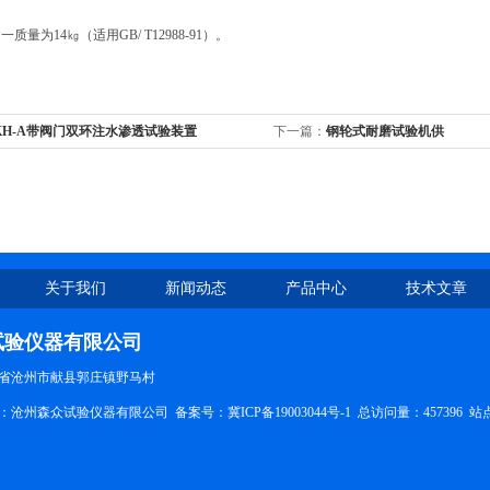
质量为14㎏（适用GB/ T12988-91）。
KH-A带阀门双环注水渗透试验装置
下一篇：
钢轮式耐磨试验机供
关于我们
新闻动态
产品中心
技术文章
试验仪器有限公司
省沧州市献县郭庄镇野马村
所有：沧州森众试验仪器有限公司 备案号：
冀ICP备19003044号-1
总访问量：457396
站