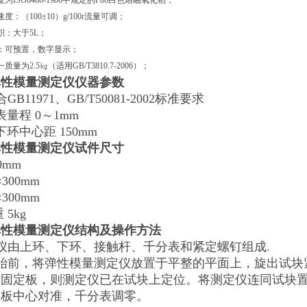
为ISO8486-1986中规定的F80白色熔融氧化铝；
度：（100±10）g/100r流量可调；
积：大于5L；
：可预置，数字显示；
量为2.5㎏（适用GB/T3810.7-2006）；
弹性模量测定仪
仪器参数
B11971、GB/T50081-2002标准要求
表量程 0～1mm
下环中心距 150mm
弹性模量测定仪
试件尺寸
300mm
0×300mm
0×300mm
 5kg
弹性模量测定仪
结构及操作方法
仪由上环、下环、接触杆、千分表和紧定螺钉组成.
始前，将弹性模量测定仪放置于平整的平面上，旋出试块
下固定板，则测定仪已在试块上定位。将测定仪连同试块
压板中心对准，千分表调零。