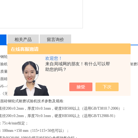
相关产品
留言询价
砖钢轮式耐磨试验机
陶瓷砖钢轮是耐磨试验机厂家包邮
欢迎您！
来自局域网的朋友！有什么可以帮
试验机，陶瓷砖耐磨试验机本机适用于无釉砖、马赛克、水泥路面砖等脆性材料的耐磨
助您的吗？
质量*的检验用仪器设备之一。
陶瓷砖钢轮是耐磨试验机厂家包邮
面砖钢轮式耐磨试验机符合标准：GB/T3810.7—2006《无釉砖耐磨试验方法》
0545/6—94《无釉砖耐深度磨损试验方法》
88-91《无机地面材料耐磨试验方法》
面砖钢轮式耐磨试验机技术参数及规格:
200±0.2mm，厚度10±0.1mm，硬度HB500以上（适用GB/T3810.7-2006）；
200±0.2mm，厚度70±0.1mm，硬度HB500以上（适用GB/T12988-91）
5±4r/min恒定；
00mm ×150 mm（115×115×50也可以）；