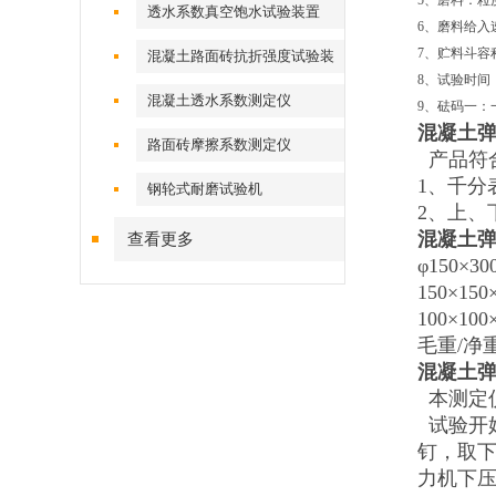
5、磨料：粒度
透水系数真空饱水试验装置
6、磨料给入速
7、贮料斗容
混凝土路面砖抗折强度试验装
8、试验时间
置
混凝土透水系数测定仪
9、砝码一：一质
混凝土
路面砖摩擦系数测定仪
产品符合G
1、千分
钢轮式耐磨试验机
2、上、
混凝土
查看更多
φ150×
150×15
100×10
毛重/净重
混凝土
本测定
试验开
钉，取
力机下