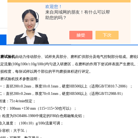
欢迎您！
来自局域网的朋友！有什么可以帮
助您的吗？
相关产品
留言询价
耐磨试验机
由动力传动部分、试样夹具部分、磨料贮供部分及电气控制部分组成。磨轮
流量(100g/100r/±10g/100r)均匀进入研磨区，在磨料的作用下使试样表面产
磨损程度，每块试样以两个部位的平均磨损体积进行评定。
试验机技术参数说明：
200±0.2mm，厚度10±0.1mm，硬度HB500以上（适用GB/T3810.7-2006）；
200±0.2mm，厚度70±0.1mm，硬度HB500以上（适用GB/T12988-91）
75±4r/min恒定；
100mm ×150 mm（115×115×50也可以）；
为ISO8486-1986中规定的F80白色熔融氧化铝；
度：（100±10）g/100r流量可调；
容积：大于5L；