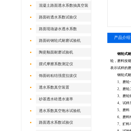
混凝土路面透水系数抽真空装
置
路面砖透水系数试验仪
路面现场渗水透水系数
产品介绍
路面砖钢轮式耐磨试验机
陶瓷釉面耐磨试验机
钢轮式
轮，磨料按规定
摆式摩擦系数测定仪
表示试样的
钢轮式耐磨
饰面砖粘结强度拉拔仪
1、磨轮一：直径
透水系数真空装置
2、磨轮二：直径
3、磨轮转速：
砂基透水砖透水速率
4、试样尺寸：
5、磨料：粒度
透水系数真空饱水试验机
6、磨料给入速
路面透水系数试验仪
7、贮料斗