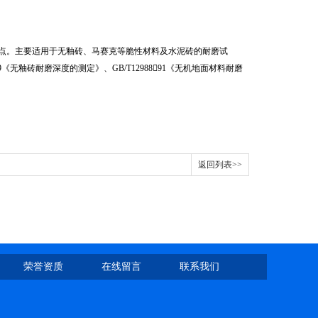
点。主要适用于无釉砖、马赛克等脆性材料及水泥砖的耐磨试
999《无釉砖耐磨深度的测定》、GB/T1298891《无机地面材料耐磨
返回列表>>
荣誉资质
在线留言
联系我们