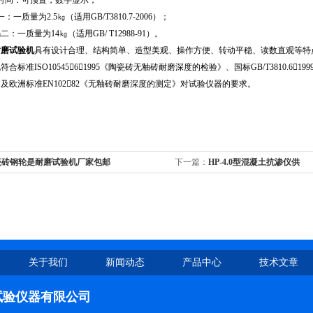
间：可预置，数字显示；
质量为2.5㎏（适用GB/T3810.7-2006）；
一质量为14㎏（适用GB/ T12988-91）。
耐磨试验机
具有设计合理、结构简单、造型美观、操作方便、转动平稳、读数直观等特
合标准ISO1054561995《陶瓷砖无釉砖耐磨深度的检验》、国标GB/T3810.61
及欧洲标准EN10282《无釉砖耐磨深度的测定》对试验仪器的要求。
瓷砖钢轮是耐磨试验机厂家包邮
下一篇：
HP-4.0型混凝土抗渗仪供
关于我们
新闻动态
产品中心
技术文章
试验仪器有限公司