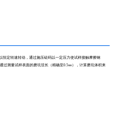
以恒定转速转动，通过施压砝码以一定压力使试样接触摩擦钢
生磨坑。通过测量试样表面的磨坑弦长（精确至0.5㎜），计算磨坑体积来