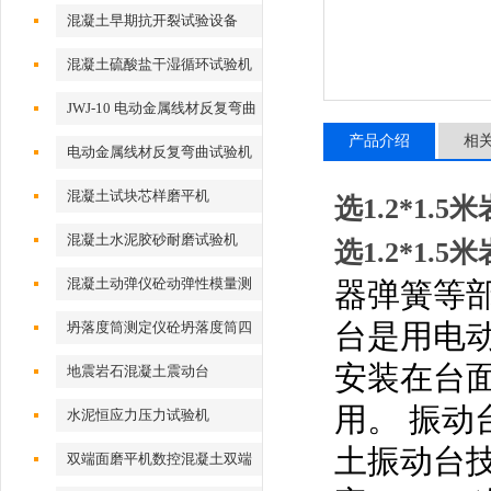
混凝土早期抗开裂试验设备
混凝土硫酸盐干湿循环试验机
JWJ-10 电动金属线材反复弯曲
试验机
产品介绍
相
电动金属线材反复弯曲试验机
混凝土试块芯样磨平机
选1.2*1
混凝土水泥胶砂耐磨试验机
选1.2*1
混凝土动弹仪砼动弹性模量测
器弹簧等
定仪
台是用电
坍落度筒测定仪砼坍落度筒四
件套
安装在台
地震岩石混凝土震动台
用。 振动台符
水泥恒应力压力试验机
土振动台技术
双端面磨平机数控混凝土双端