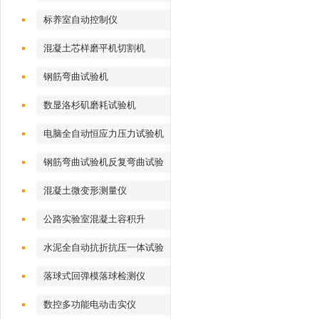
标养室自动控制仪
混凝土芯样磨平机切割机
钢筋弯曲试验机
数显洛杉矶磨耗试验机
电脑全自动恒应力压力试验机
钢筋弯曲试验机反复弯曲试验
机
混凝土微变形测量仪
公路实验室混凝土容积升
水泥全自动抗折抗压一体试验
机
落球式回弹模落球检测仪
数控多功能电动击实仪