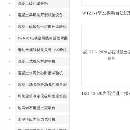
混凝土碳化试验箱
WTZF-1型22振动台法
混凝土早期抗开裂试验设备
混凝土硫酸盐干湿循环试验机
JWJ-10 电动金属线材反复弯曲
试验机
电动金属线材反复弯曲试验机
混凝土试块芯样磨平机
混凝土水泥胶砂耐磨试验机
混凝土动弹仪砼动弹性模量测
定仪
HZJ-12020岩石混凝土
坍落度筒测定仪砼坍落度筒四
格
件套
地震岩石混凝土震动台
水泥恒应力压力试验机