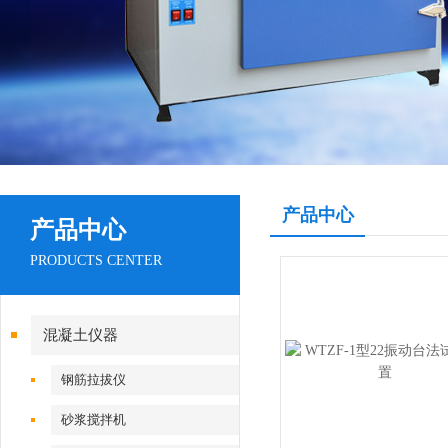
产品中心
产品中心
PRODUCTS CENTER
混凝土仪器
钢筋拉拔仪
砂浆搅拌机