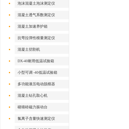
性检测仪
泡沫混凝土泡沫测定仪
混凝土透气系数测定仪
混凝土加速养护箱
抗弯拉弹性模量测定仪
混凝土切割机
DX-40耐用低温试验箱
小型可调 -40低温试验箱
多功能液压电动脱模器
混凝土钻孔取心机
砌墙砖磁力振动台
氯离子含量快速测定仪