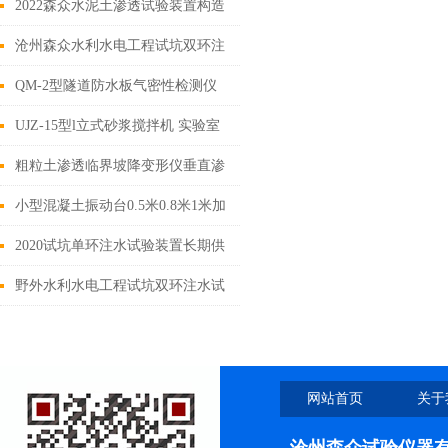
用方法
2022森众水泥土渗透试验装置构造
原理
沧州森众水利水电工程试坑双环注
水试验装置新品
QM-2型隧道防水板气密性检测仪
使用方法
UJZ-15型l立式砂浆搅拌机 实验室
15升搅拌机转速
粗粒土渗透临界坡降变形仪垂直渗
透方法
小型混凝土振动台0.5米0.8米1米加
厚220V380V纯铜电机定做
2020试坑单环注水试验装置长期供
应
野外水利水电工程试坑双环注水试
验装置SK-5000ml
网站首页
关于