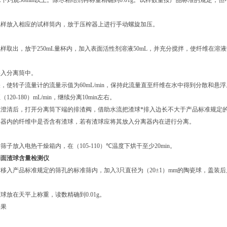
℃
下灼烧
30min
以上。除尽粘结剂再称量精确到
0.01g
。试样数量按产品标准的规定，但
试样放入相应的试样筒内，放于压榨器上进行手动螺旋加压。
试样取出，放于
250mL
量杯内，加入表面活性剂溶液
50mL
，并充分搅拌，使纤维在溶液
移入分离筒中。
关，使转子流量计的流量示值为
60mL/min
，保持此流量直至纤维在水中得到分散和悬浮
至（
120-180
）
mL/min
，继续分离
10min
左右。
水澄清后，打开分离筒下端的排渣阀，借助水流把渣球*排入边长不大于产品标准规定
集器内的纤维中是否含有渣球，若有渣球应将其放入分离器内在进行分离。
的筛子放入电热干燥箱内，在（
105-110
）
℃
温度下烘干至少
20min
。
矿物面渣球含量检测仪
球移入产品标准规定的筛孔的标准筛内，加入
3
只直径为（
20±1
）
mm
的陶瓷球，盖装后
渣球放在天平上称重，读数精确到
0.01g
。
结果