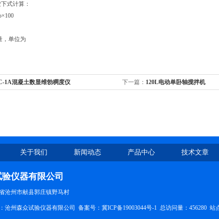
按下式计算：
×100
量，单位为
C-1A混凝土数显维勃稠度仪
下一篇：
120L电动单卧轴搅拌机
关于我们
新闻动态
产品中心
技术文章
试验仪器有限公司
省沧州市献县郭庄镇野马村
所有：沧州森众试验仪器有限公司 备案号：
冀ICP备19003044号-1
总访问量：456280
站