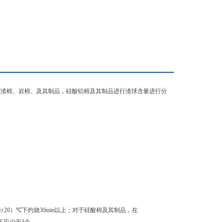
min
mm
矿渣棉、岩棉、及其制品，硅酸铝棉及其制品进行渣球含量进行分
0±20
）
℃
下灼烧
30min
以上；对于硅酸棉及其制品，在