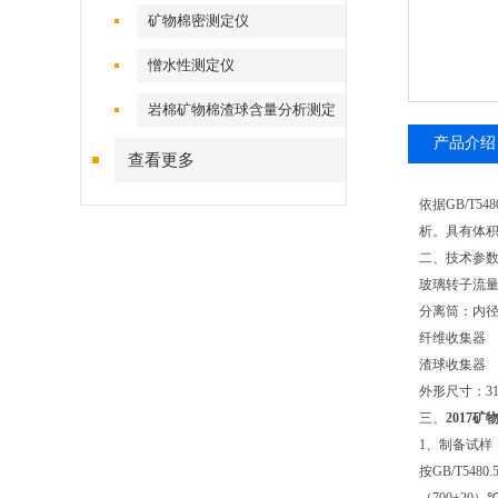
矿物棉密测定仪
憎水性测定仪
岩棉矿物棉渣球含量分析测定
仪
产品介绍
查看更多
依据
GB/T5480
析。具有体积
二、技术参
玻璃转子流
分离筒：内
纤维收集器
渣球收集器
外形尺寸：
3
三、
2017
1
、制备试样
按
GB/T5480.5