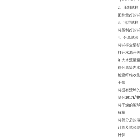
（
700±20
）
2
、压制试样
把称量好的
3
、润湿试样
将压制好的
4
、分离试验
将试样全部
打开水源开
加大水流量
待分离筒内
检查纤维收
干燥
将盛有渣球
筛分
2017
将干燥的渣
称量
将筛分后的
计算及试验
计算