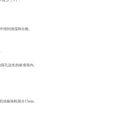
不应少于
3
个。
中得到润湿和分散。
。
的筛孔边长的标准筛内。
启动振筛机筛分
15min
。