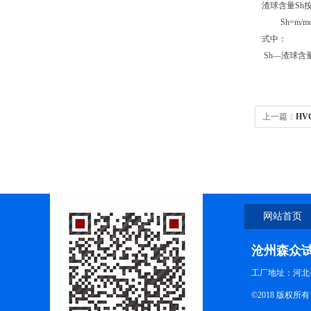
渣球含量
Sh
Sh=m/mo
式中：
Sh—
渣球含
上一篇：
HV
网站首页
沧州森众
工厂地址：河北
©2018 版权