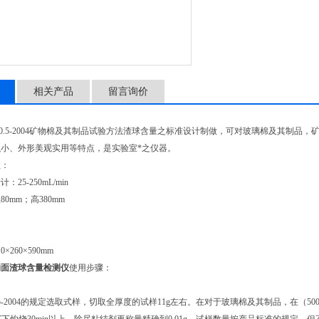
玻璃转子流量计：25-250mL/
分离筒：内径80mm；高380
相关产品
留言询价
纤维收集器
.5-2004
矿物棉及其制品试验方法渣球含量之标准设计制做，可对玻璃棉及其制品，
小、外形美观实用等特点，是实验室*之仪器。
数：
量计：
25-250mL/min
径
80mm
；高
380mm
10×260×590mm
矿物面渣球含量检测仪
使用步骤：
-2004
的规定选取式样，切取全厚度的试样
11g
左右。在对于玻璃棉及其制品，在（
50