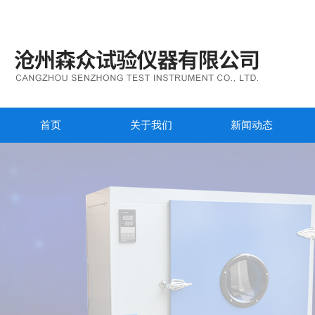
首页
关于我们
新闻动态