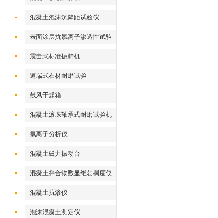
混凝土泡沫沉降距试验仪
表面涂层抗氯离子渗透性试验
装置
震击式标准振筛机
道瑞式石材耐磨试验
鼓风干燥箱
混凝土滚珠轴承式耐磨试验机
氯离子分析仪
混凝土磁力振动台
混凝土拌合物数显维勃稠度仪
混凝土抗渗仪
泡沫混凝土测定仪