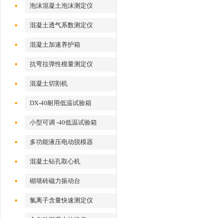
性检测仪
泡沫混凝土泡沫测定仪
混凝土透气系数测定仪
混凝土加速养护箱
抗弯拉弹性模量测定仪
混凝土切割机
DX-40耐用低温试验箱
小型可调 -40低温试验箱
多功能液压电动脱模器
混凝土钻孔取心机
砌墙砖磁力振动台
氯离子含量快速测定仪