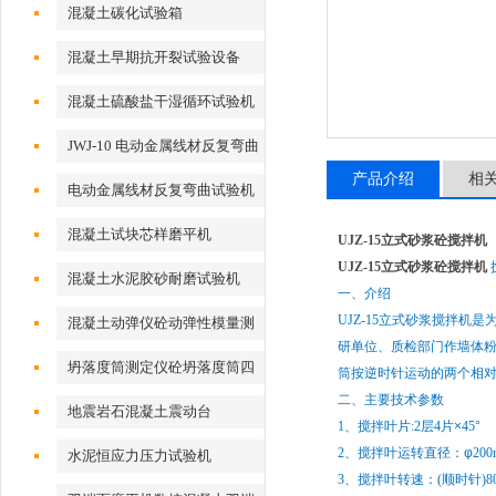
混凝土碳化试验箱
混凝土早期抗开裂试验设备
混凝土硫酸盐干湿循环试验机
JWJ-10 电动金属线材反复弯曲
试验机
产品介绍
相
电动金属线材反复弯曲试验机
混凝土试块芯样磨平机
UJZ-15立式砂浆砼搅拌机
UJZ-15立式砂浆砼搅拌机
混凝土水泥胶砂耐磨试验机
一、介绍
UJZ-15
立式砂浆搅拌机是
混凝土动弹仪砼动弹性模量测
研单位、质检部门作墙体
定仪
坍落度筒测定仪砼坍落度筒四
筒按逆时针运动的两个相
件套
二、主要技术参数
地震岩石混凝土震动台
1
、搅拌叶片
:2
层
4
片×
45
°
2
、搅拌叶运转直径：φ
20
水泥恒应力压力试验机
3
、搅拌叶转速：
(
顺时针
)8