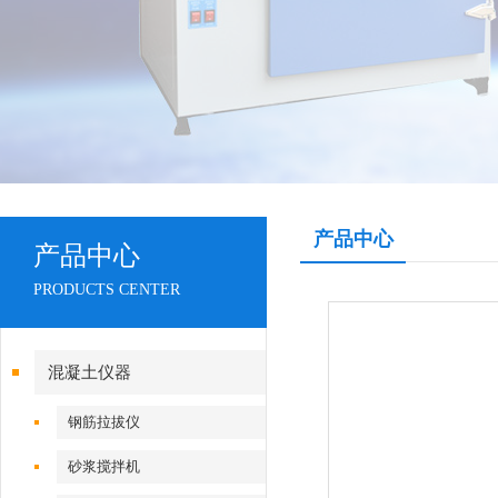
产品中心
产品中心
PRODUCTS CENTER
混凝土仪器
钢筋拉拔仪
砂浆搅拌机