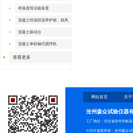
坍落度筒试验装置
混凝土恒温恒湿养护箱，鼓风
干燥箱
混凝土振动台
混凝土单卧轴式搅拌机
查看更多
网站首页
关于
沧州森众试验仪器
工厂地址：河北省沧州市献县
©2018 版权所有：沧州森众