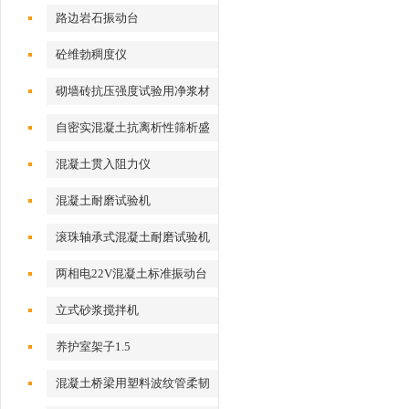
路边岩石振动台
砼维勃稠度仪
砌墙砖抗压强度试验用净浆材
料
自密实混凝土抗离析性筛析盛
料器
混凝土贯入阻力仪
混凝土耐磨试验机
滚珠轴承式混凝土耐磨试验机
两相电22V混凝土标准振动台
立式砂浆搅拌机
养护室架子1.5
混凝土桥梁用塑料波纹管柔韧