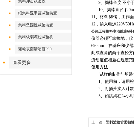
集料冲击试验仪
9
、捣棒长度
不小
10
、捣棒直径
∮
20
细集料亚甲蓝试验装置
11
、材料
铸钢，工作面
12
，输入电源
220V50H
集料坚固性试验装置
公路工程集料电动跳桌6秒1
集料软弱颗粒试验机
仪器必须可靠接地，仪
690mm
。在基座和仪器
颗粒表面清洁度P30
此成直角的两个直径方
流动度值相差在规定范
查看更多
使用方法
试样的制作与填装
1
、使用前，请用检
2
、将插头接入计数
3
、如跳桌在
24
小时
上一篇：
塑料波纹管柔韧