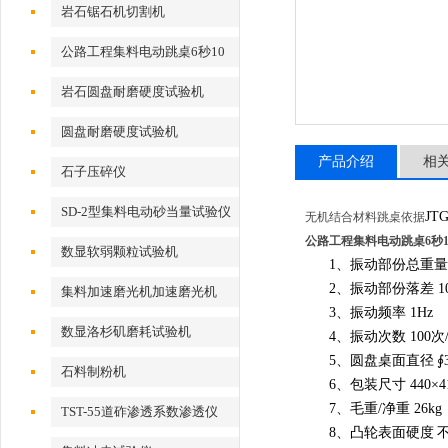
岩石锯石机切割机
公路工程集料电动跳桌6秒10
次
岩石圆盘耐磨硬度试验机
圆盘耐磨硬度试验机
产品介绍
相
石子压碎仪
SD-2型集料电动砂当量试验仪
JTG
无机结合材料跳桌依据
公路工程集料电动跳桌6秒1
数显软弱颗粒试验机
1
、振动部份总重量
2
、振动部份落差
1
集料加速磨光机加速磨光机
3
、振动频率
1Hz
数显洛杉矶磨耗试验机
4
、振动次数
100
次
5
、圆盘桌面直径
∮
石料制粉机
6
、包装尺寸
440×4
7
、毛重
/
净重
26kg
TST-55道砟渗透系数渗透仪
8
、凸轮表面硬度