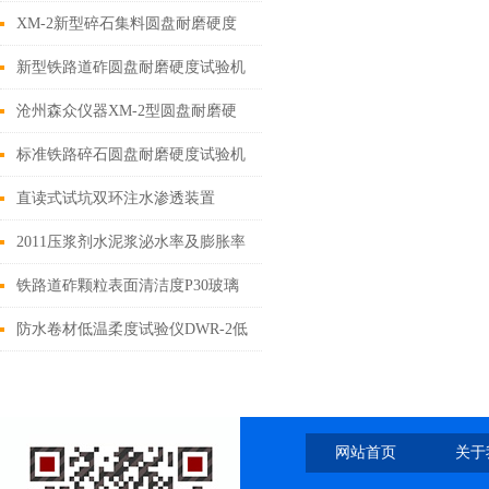
2试验方法
XM-2新型碎石集料圆盘耐磨硬度
试验机厂家
新型铁路道砟圆盘耐磨硬度试验机
图片
沧州森众仪器XM-2型圆盘耐磨硬
度试验机试验原理
标准铁路碎石圆盘耐磨硬度试验机
供应厂家
直读式试坑双环注水渗透装置
2011压浆剂水泥浆泌水率及膨胀率
测定仪
铁路道砟颗粒表面清洁度P30玻璃
过滤器、10L带嘴的容器
防水卷材低温柔度试验仪DWR-2低
温柔性试验仪
网站首页
关于