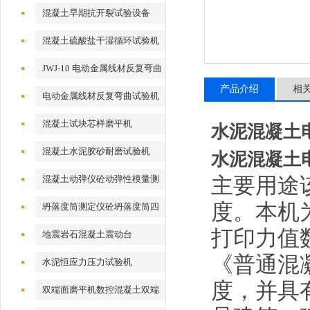
混凝土早期抗开裂试验设备
混凝土硫酸盐干湿循环试验机
JWJ-10 电动金属线材反复弯曲
试验机
产品介绍
相
电动金属线材反复弯曲试验机
混凝土试块芯样磨平机
水泥混凝土
混凝土水泥胶砂耐磨试验机
水泥混凝土
混凝土动弹仪砼动弹性模量测
主要用途
定仪
度。本机
坍落度筒测定仪砼坍落度筒四
件套
打印力值
地震岩石混凝土震动台
《普通混
水泥恒应力压力试验机
度，并具
双端面磨平机数控混凝土双端