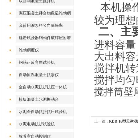
双卧轴混凝土搅拌机
本机操
碾压混凝土拌合物数显维勃稠
较为理想
度仪
套筒用灌浆料竖向膨胀率
二、主
锤击试验器钢构件镀锌层附着
进料容量
性能测定仪
维勃稠度仪
大出料容
钢筋正反弯曲试验机
搅拌机转
自动恒温混凝土抗渗仪
搅拌均匀
全自动水泥抗折抗压一体机
搅拌筒壁
模板混凝土水泥振动台
水泥全自动抗折抗压试验机
上一篇：
KDR-16型天
水泥电动抗折试验机
标养室自动控制仪