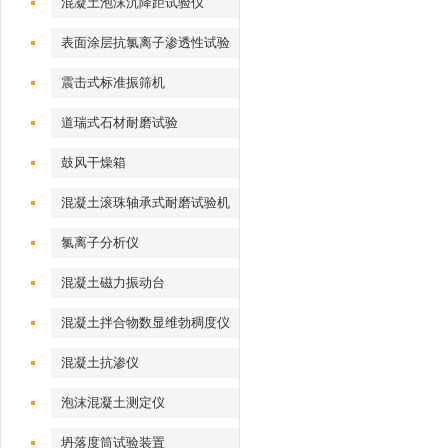
混凝土泡沫沉降距试验仪
表面涂层抗氯离子渗透性试验
装置
震击式标准振筛机
道瑞式石材耐磨试验
鼓风干燥箱
混凝土滚珠轴承式耐磨试验机
氯离子分析仪
混凝土磁力振动台
混凝土拌合物数显维勃稠度仪
混凝土抗渗仪
泡沫混凝土测定仪
坍落度筒试验装置