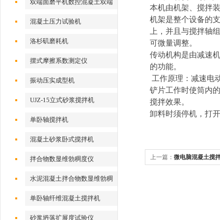
双端面磨平机数控混凝土双端
本机由机架、搅拌
面磨平机
机架是整个设备的
混凝土压力试验机
上，并且与搅拌轴
洛杉矶磨耗机
可微量调整。
传动机构是由减速
摆式摩擦系数测定仪
的功能。
工作原理：减速电
振动压实成型机
铲片工作时使筒内
UJZ-15立式砂浆搅拌机
搅拌效果。
卸料时须停机，打
单卧轴搅拌机
混凝土砂浆卧式搅拌机
上一篇：
微电脑混凝土搅
拌合物数显维勃稠度仪
水泥混凝土拌合物数显维勃稠
度仪
单卧轴纤维混凝土搅拌机
砂浆坍落扩展度试验仪