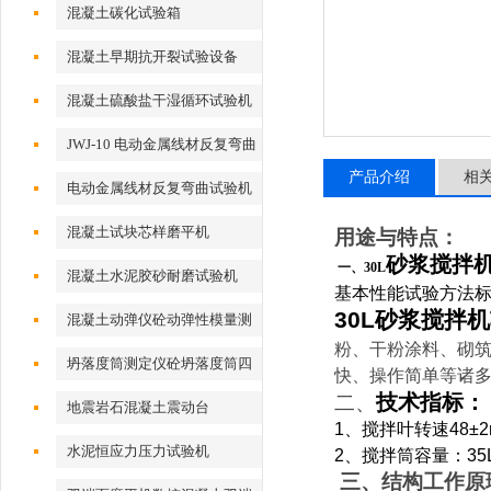
混凝土碳化试验箱
混凝土早期抗开裂试验设备
混凝土硫酸盐干湿循环试验机
JWJ-10 电动金属线材反复弯曲
试验机
产品介绍
相
电动金属线材反复弯曲试验机
混凝土试块芯样磨平机
用途与特点：
砂浆搅拌
一、30L
混凝土水泥胶砂耐磨试验机
基本性能试验方法标
30L砂浆搅拌机
混凝土动弹仪砼动弹性模量测
粉、干粉涂料、砌
定仪
坍落度筒测定仪砼坍落度筒四
快、操作简单等诸
件套
技术指标
：
二、
地震岩石混凝土震动台
1、搅拌叶转速48±2r/
水泥恒应力压力试验机
2、搅拌筒容量：35
三、结构工作原