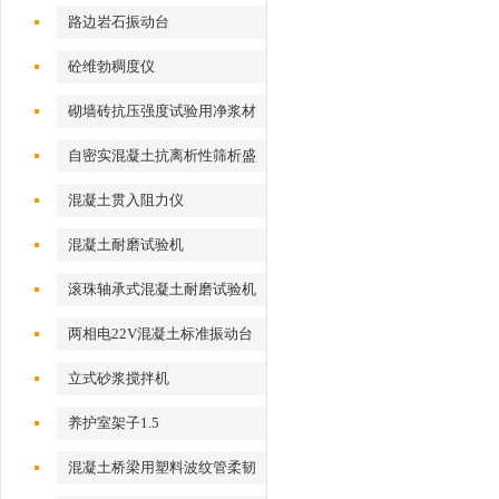
路边岩石振动台
砼维勃稠度仪
砌墙砖抗压强度试验用净浆材
料
自密实混凝土抗离析性筛析盛
料器
混凝土贯入阻力仪
混凝土耐磨试验机
滚珠轴承式混凝土耐磨试验机
两相电22V混凝土标准振动台
立式砂浆搅拌机
养护室架子1.5
混凝土桥梁用塑料波纹管柔韧