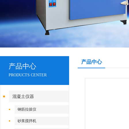
产品中心
产品中心
PRODUCTS CENTER
混凝土仪器
钢筋拉拔仪
砂浆搅拌机