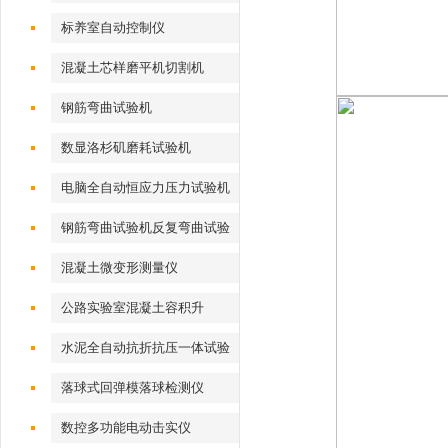
标养室自动控制仪
混凝土芯样磨平机切割机
钢筋弯曲试验机
数显洛杉矶磨耗试验机
电脑全自动恒应力压力试验机
钢筋弯曲试验机反复弯曲试验
机
混凝土微变形测量仪
公路实验室混凝土容积升
水泥全自动抗折抗压一体试验
机
落球式回弹模落球检测仪
数控多功能电动击实仪