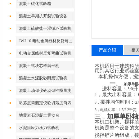
混凝土碳化试验箱
混凝土早期抗开裂试验设备
混凝土硫酸盐干湿循环试验机
JWJ-10 电动金属线材反复弯曲
试验机
产品介绍
相
电动金属线材反复弯曲试验机
混凝土试块芯样磨平机
本机适用于建筑科
用到其它行业试验
本机操作方便，搅
混凝土水泥胶砂耐磨试验机
一、
加厚单卧
进料容量：
96
升
混凝土动弹仪砼动弹性模量测
1
，最大出料容量：
定仪
搅拌均匀时间：
≤
3
，
坍落度筒测定仪砼坍落度筒四
5
，电机功率：
1.5/2.2
千瓦
件套
地震岩石混凝土震动台
三，
加厚单卧轴
本机由机架、搅拌
机架是整个设备的
水泥恒应力压力试验机
搅拌铲片所组成，