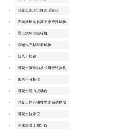
混凝土泡沫沉降距试验仪
表面涂层抗氯离子渗透性试验
装置
震击式标准振筛机
道瑞式石材耐磨试验
鼓风干燥箱
混凝土滚珠轴承式耐磨试验机
氯离子分析仪
混凝土磁力振动台
混凝土拌合物数显维勃稠度仪
混凝土抗渗仪
泡沫混凝土测定仪