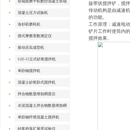
双端面磨平机数控混凝土双端
旋带状搅拌铲，搅
面磨平机
传动机构是由减速
混凝土压力试验机
的功能。
工作原理：减速电
洛杉矶磨耗机
铲片工作时使筒内
摆式摩擦系数测定仪
搅拌效果。
振动压实成型机
UJZ-15立式砂浆搅拌机
单卧轴搅拌机
混凝土砂浆卧式搅拌机
拌合物数显维勃稠度仪
水泥混凝土拌合物数显维勃稠
度仪
单卧轴纤维混凝土搅拌机
砂浆坍落扩展度试验仪