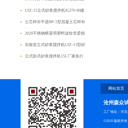
筛容器试验范围
UJZ-15立式砂浆搅拌机JGJ70-90建
设沙浆基本性能试验方法标准
土芯样补平器BP-1型混凝土芯样补
平仪主要用途
2020不锈钢桥梁用塑料波纹管柔韧
性检测仪
实验室立式砂浆搅拌机UJZ-15型砂
浆搅拌机操作规范
立式卧式砂浆搅拌机15L厂家执行
标准
网站首页
沧州森众
工厂地址：河北
©2018 版权