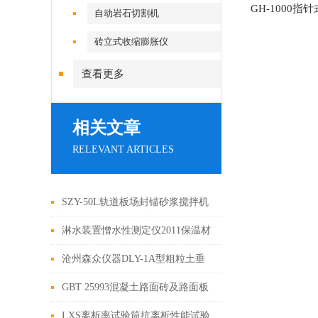
GH-1000
自动岩石切割机
砖立式收缩膨胀仪
查看更多
相关文章
RELEVANT ARTICLES
SZY-50L轨道板场封锚砂浆搅拌机
使用方法
淋水装置憎水性测定仪2011保温材
料憎水率实验仪
沧州森众仪器DLY-1A型粗粒土垂
直渗透变形仪欢迎咨询
GBT 25993混凝土路面砖及路面板
透水系数构造原理
LXS离析率试验筒抗离析性能试验