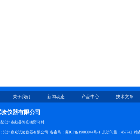
关于我们
新闻动态
产品中心
技术文章
试验仪器有限公司
省沧州市献县郭庄镇野马村
所有：沧州森众试验仪器有限公司 备案号：
冀ICP备19003044号-1
总访问量：457742
站