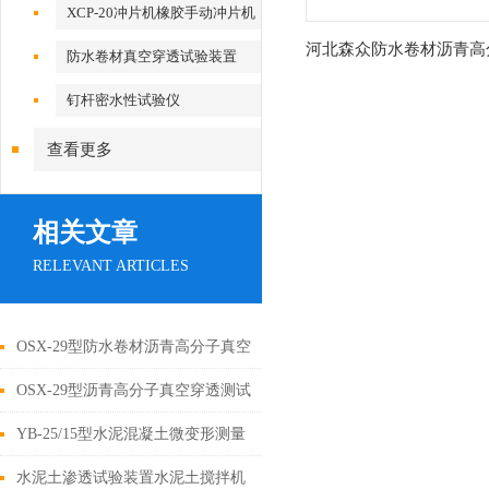
XCP-20冲片机橡胶手动冲片机
河北森众防水卷材沥青高
防水卷材真空穿透试验装置
空穿透测试仪
钉杆密水性试验仪
查看更多
相关文章
RELEVANT ARTICLES
OSX-29型防水卷材沥青高分子真空
穿透测试仪厂家
OSX-29型沥青高分子真空穿透测试
仪试验方法步骤
YB-25/15型水泥混凝土微变形测量
仪试验方法厂家
水泥土渗透试验装置水泥土搅拌机