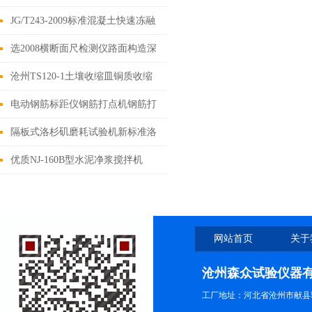
JG/T243-2009标准混凝土快速冻融
试验箱技术参数
选2008横断面尺检测仪路面构造深
度尺3.8米工作原理
沧州TS120-1土壤收缩皿铜质收缩
皿试验器
电动钢筋标距仪钢筋打点机钢筋打
印机使用与维修
隔板式洛杉矶磨耗试验机新标准洛
杉矶磨耗机
优质NJ-160B型水泥净浆搅拌机
网站首页
关于
沧州森众试验仪器
工厂地址：河北省沧州市献县