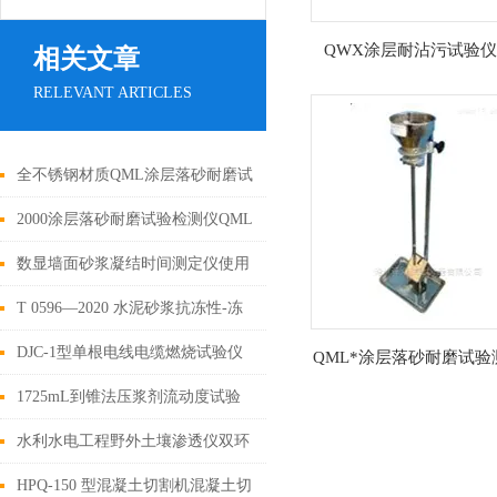
QWX涂层耐沾污试验
相关文章
RELEVANT ARTICLES
全不锈钢材质QML涂层落砂耐磨试
验测定仪
2000涂层落砂耐磨试验检测仪QML
涂层落砂耐磨试验测定仪
数显墙面砂浆凝结时间测定仪使用
范围
T 0596—2020 水泥砂浆抗冻性-冻
融试验箱用途
DJC-1型单根电线电缆燃烧试验仪
QML*涂层落砂耐磨试验
产品介绍
1725mL到锥法压浆剂流动度试验
仪试验方法
水利水电工程野外土壤渗透仪双环
法单环法试验装置
HPQ-150 型混凝土切割机混凝土切