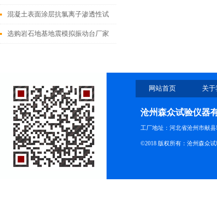
片机双刀切割机
混凝土表面涂层抗氯离子渗透性试
验装置渗透量
选购岩石地基地震模拟振动台厂家
说明书
网站首页
关于
沧州森众试验仪器
工厂地址：河北省沧州市献县
©2018 版权所有：沧州森众