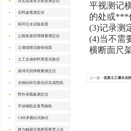
压实度灌水法密度测定仪
平视测记
石料渗透测定仪
的处或**
双环注水试验装置
(3)
记录测
公路路基回弹模量测定仪
(4)
当不需
横断面尺
土壤缩限试验收缩皿
土工合成材料厚度试验仪
落球式回弹模量测定仪
上一篇：
优质土工灌水法
水稳站碎石振动压实成型机
野外承载板测定仪
手动钢筋反复弯曲机
CBR承载比试验仪
静力触探仪单桥双桥贯入仪