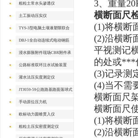
3
、重量20
粗粒土常水头渗透仪
横断面尺
土工振动压实仪
(1)
将横断
TYS-3型电脑土壤液塑限联合
(2)
沿横断
测定仪
DBJ-1全自动连续式电动钢筋
平视测记
打点机
浸水膨胀附件现场CBR附件承
的处或**
载比附件
公路标准双环注水试验装置
(3)
记录测
灌水法压实度测定仪
(4)
当不需
JTJ059-59公路路基路面落球式
横断面尺
回弹模量检测仪
手动原位压力机
横断面尺
欧标动力圆锥贯入仪
(1)
将横断
粗粒土压实密度测定仪
(2)
沿横断