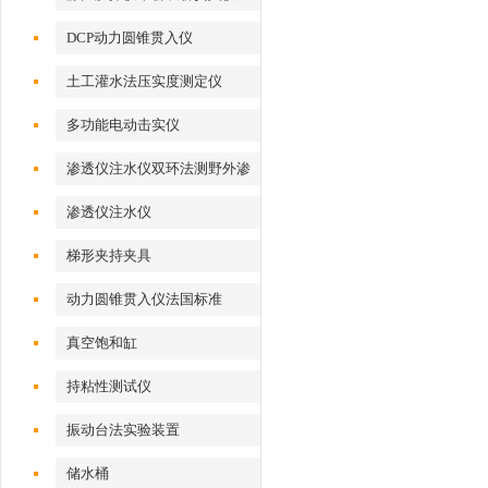
DCP动力圆锥贯入仪
土工灌水法压实度测定仪
多功能电动击实仪
渗透仪注水仪双环法测野外渗
透系数
渗透仪注水仪
梯形夹持夹具
动力圆锥贯入仪法国标准
真空饱和缸
持粘性测试仪
振动台法实验装置
储水桶