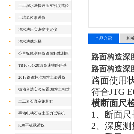
土工灌水法快速压实密度试验
仪
土壤原位渗透仪
灌水法压实密度测定仪
产品介绍
相
灌水法储水桶
公里标线测厚仪路面标线测厚
路面构造深
仪
TB10751-2018高速铁路路基
路面构造深
工程2018标准粗粒土渗透仪
2018铁路标准粗粒土渗透仪
路面使用
符合JTG 
振动台法实验装置,粗粒土相对
密度试验仪
横断面尺
土工岩石真空饱和缸
1
、断面尺长
手动电动石灰土压力试验机
2
、深度测
K30平板载荷仪