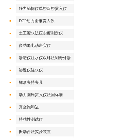
静力触探仪单桥双桥贯入仪
DCP动力圆锥贯入仪
土工灌水法压实度测定仪
多功能电动击实仪
渗透仪注水仪双环法测野外渗
透系数
渗透仪注水仪
梯形夹持夹具
动力圆锥贯入仪法国标准
真空饱和缸
持粘性测试仪
振动台法实验装置