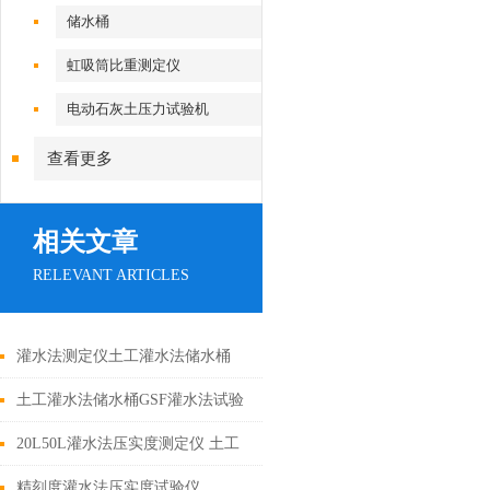
储水桶
虹吸筒比重测定仪
电动石灰土压力试验机
查看更多
相关文章
RELEVANT ARTICLES
灌水法测定仪土工灌水法储水桶
GSF
土工灌水法储水桶GSF灌水法试验
筒
20L50L灌水法压实度测定仪 土工
灌水法储水桶报价
精刻度灌水法压实度试验仪