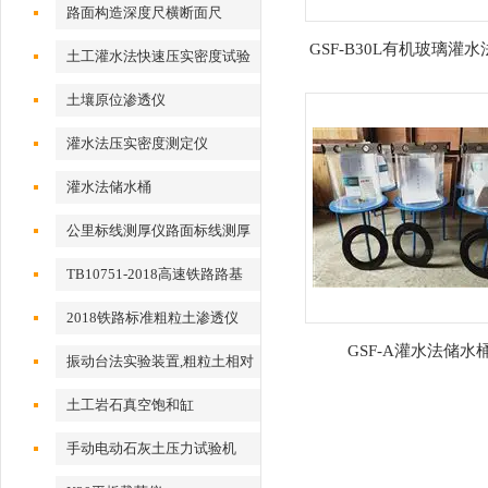
路面构造深度尺横断面尺
GSF-B30L有机玻璃灌
土工灌水法快速压实密度试验
仪
仪
土壤原位渗透仪
灌水法压实密度测定仪
灌水法储水桶
公里标线测厚仪路面标线测厚
仪
TB10751-2018高速铁路路基
工程2018标准粗粒土渗透仪
2018铁路标准粗粒土渗透仪
GSF-A灌水法储水
振动台法实验装置,粗粒土相对
密度试验仪
土工岩石真空饱和缸
手动电动石灰土压力试验机