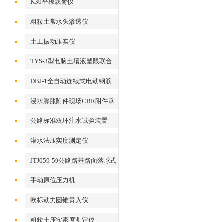
K30平板载荷仪
粗粒土常水头渗透仪
土工振动压实仪
TYS-3型电脑土壤液塑限联合
测定仪
DBJ-1全自动连续式电动钢筋
打点机
浸水膨胀附件现场CBR附件承
载比附件
公路标准双环注水试验装置
灌水法压实度测定仪
JTJ059-59公路路基路面落球式
回弹模量检测仪
手动原位压力机
欧标动力圆锥贯入仪
粗粒土压实密度测定仪