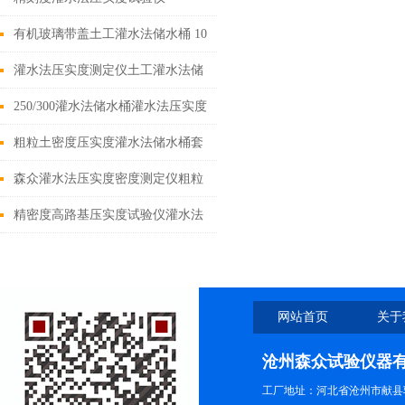
有机玻璃带盖土工灌水法储水桶 10
升20升
灌水法压实度测定仪土工灌水法储
水桶规格 10升20升30升50升
250/300灌水法储水桶灌水法压实度
密度测定仪
粗粒土密度压实度灌水法储水桶套
环直径250/300mm
森众灌水法压实度密度测定仪粗粒
土巨粒土灌水法
精密度高路基压实度试验仪灌水法
压实度测定仪
网站首页
关于
沧州森众试验仪器
工厂地址：河北省沧州市献县