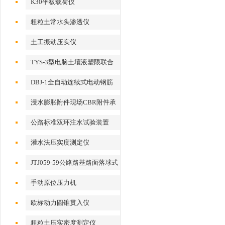
K30平板载荷仪
粗粒土常水头渗透仪
土工振动压实仪
TYS-3型电脑土壤液塑限联合
测定仪
DBJ-1全自动连续式电动钢筋
打点机
浸水膨胀附件现场CBR附件承
载比附件
公路标准双环注水试验装置
灌水法压实度测定仪
JTJ059-59公路路基路面落球式
回弹模量检测仪
手动原位压力机
欧标动力圆锥贯入仪
粗粒土压实密度测定仪