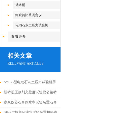
储水桶
虹吸筒比重测定仪
电动石灰土压力试验机
查看更多
相关文章
RELEVANT ARTICLES
SYL-5型电动石灰土压力试验机手
动石灰土压力机说明书
新桥规压浆剂充盈度试验仪公路桥
涵施工技术规范
森众仪器石膏保水率试验装置石膏
保试验仪
SK-2试坑单环注水试验装置规格参