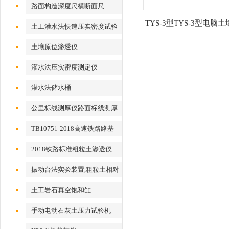
路面构造深度尺横断面尺
TYS-3型TYS-3型电脑
土工灌水法快速压实密度试验
限联合测定仪厂家
仪
土壤原位渗透仪
灌水法压实密度测定仪
灌水法储水桶
公里标线测厚仪路面标线测厚
仪
TB10751-2018高速铁路路基
工程2018标准粗粒土渗透仪
2018铁路标准粗粒土渗透仪
振动台法实验装置,粗粒土相对
密度试验仪
土工岩石真空饱和缸
手动电动石灰土压力试验机