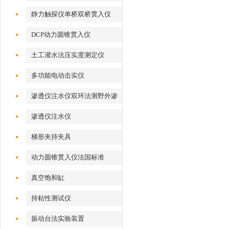
静力触探仪单桥双桥贯入仪
DCP动力圆锥贯入仪
土工灌水法压实度测定仪
多功能电动击实仪
渗透仪注水仪双环法测野外渗
透系数
渗透仪注水仪
梯形夹持夹具
动力圆锥贯入仪法国标准
真空饱和缸
持粘性测试仪
振动台法实验装置