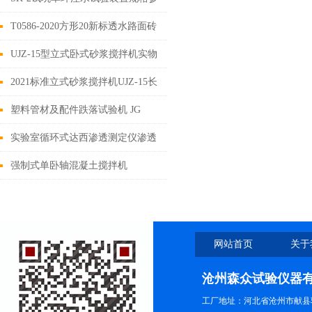
数
T0586-2020方形20新标透水路面砖
路面板透水系数性能
UJZ-15型立式卧式砂浆搅拌机实物
图片
2021标准立式砂浆搅拌机UJZ-15长
期供应
塑料管材及配件跌落试验机 JG
3050 电工套管跌落试验机
实验室循环式达西渗透测定仪渗透
系数K
强制式单卧轴混凝土搅拌机
60L30L100L
网站首页
关于
沧州森众试验仪器
工厂地址：河北省沧州市献县