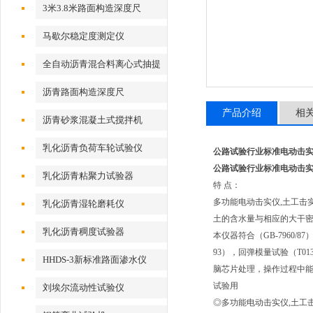
3米3.8米路面构造深度尺
马歇尔稳定度测定仪
全自动沥青混合料离心式抽提
仪
沥青路面构造深度尺
产品介绍
相
沥青砂浆混凝土式搅拌机
乳化沥青负荷车轮试验仪
公路试验行业标准电动击
公路试验行业标准电动击
乳化沥青粘聚力试验器
特 点：
多功能电动击实仪,土工击
乳化沥青湿轮磨耗仪
土的含水量与相应的大干
乳化沥青稠度试验器
本仪器符合（GB-7960/
93），回弹模量试验（T0
HHDS-3新标准路面渗水仪
脑芯片处理，操作过程中
试验用
刘埃尔流动性试验仪
◎多功能电动击实仪,土工