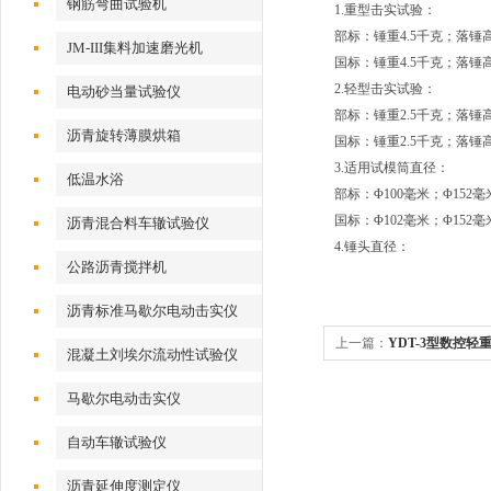
钢筋弯曲试验机
1.重型击实试验：
部标：锤重4.5千克；落锤高
JM-III集料加速磨光机
国标：锤重4.5千克；落锤高
2.轻型击实试验：
电动砂当量试验仪
部标：锤重2.5千克；落锤高
沥青旋转薄膜烘箱
国标：锤重2.5千克；落锤高
3.适用试模筒直径：
低温水浴
部标：Φ100毫米；Φ152毫
国标：Φ102毫米；Φ152毫
沥青混合料车辙试验仪
4.锤头直径：
公路沥青搅拌机
沥青标准马歇尔电动击实仪
上一篇：
YDT-3型数控轻重
混凝土刘埃尔流动性试验仪
马歇尔电动击实仪
自动车辙试验仪
沥青延伸度测定仪