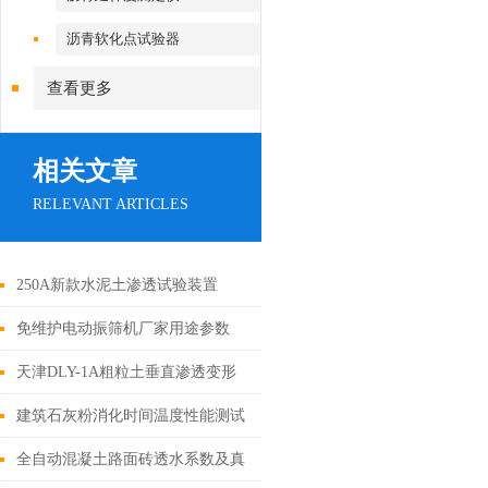
沥青软化点试验器
查看更多
相关文章
RELEVANT ARTICLES
250A新款水泥土渗透试验装置
免维护电动振筛机厂家用途参数
天津DLY-1A粗粒土垂直渗透变形
仪实验方法
建筑石灰粉消化时间温度性能测试
系统介绍
全自动混凝土路面砖透水系数及真