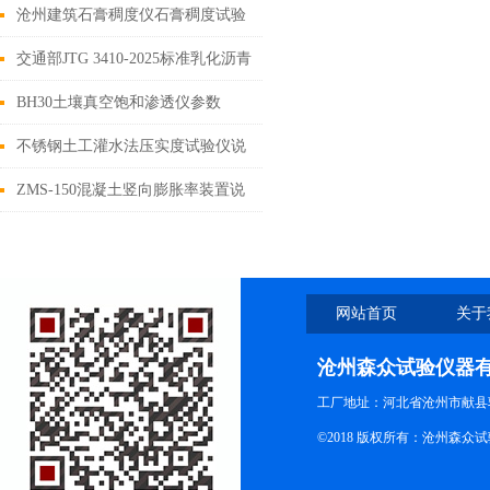
空饱水装置使用步骤
沧州建筑石膏稠度仪石膏稠度试验
仪
交通部JTG 3410-2025标准乳化沥青
微粒离子的电荷仪
BH30土壤真空饱和渗透仪参数
不锈钢土工灌水法压实度试验仪说
明书
ZMS-150混凝土竖向膨胀率装置说
明书
网站首页
关于
沧州森众试验仪器
工厂地址：河北省沧州市献县
©2018 版权所有：沧州森众