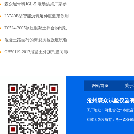
作原理
森众碱骨料JGL-5 电动跳桌厂家参
数
LYY-9B型智能沥青延伸度测定仪用
途及性能
T0524-2005碾压混凝土拌合物维勃
稠度仪VC法
混凝土路面砖的劈裂抗拉强度试验
方法
GB50119-2013混凝土外加剂竖向膨
胀率混凝土砂浆竖向膨胀率
网站首页
关于
沧州森众试验仪器
工厂地址：河北省沧州市献县
©2018 版权所有：沧州森众