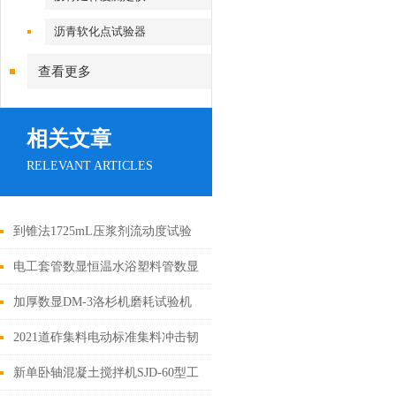
沥青软化点试验器
查看更多
相关文章
RELEVANT ARTICLES
到锥法1725mL压浆剂流动度试验
仪-流动锥
电工套管数显恒温水浴塑料管数显
恒温水浴使用方法
加厚数显DM-3洛杉机磨耗试验机
洛杉矶技术参数
2021道砟集料电动标准集料冲击韧
度试验机
新单卧轴混凝土搅拌机SJD-60型工