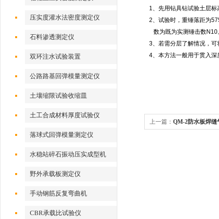
1
、先用钻具钻试验土层标
压实度灌水法密度测定仪
2
、试验时，重锤落距为
5
数为既为实测锤击数
N10
石料渗透测定仪
3
、若需分层了解情况，可
4
、本方法一般用于贯入深
双环注水试验装置
公路路基回弹模量测定仪
土壤缩限试验收缩皿
土工合成材料厚度试验仪
上一篇：
QM-2防水板焊
落球式回弹模量测定仪
水稳站碎石振动压实成型机
野外承载板测定仪
手动钢筋反复弯曲机
CBR承载比试验仪