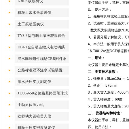
K30平板载荷仪
本仪器由手柄，导杆，重
四、使用方法：
粗粒土常水头渗透仪
1
、先用钻具钻试验土层标
2
、试验时，重锤落距为
5
土工振动压实仪
数为既为实测锤击数
N10
TYS-3型电脑土壤液塑限联合
3
、若需分层了解情况，可
测定仪
4
、本方法一般用于贯入深
DBJ-1全自动连续式电动钢筋
16-T0012/A
型
DCP
动态圆
打点机
一、
用途
：
浸水膨胀附件现场CBR附件承
此仪器主要用来确定土基
载比附件
公路标准双环注水试验装置
二、
主要技术参数
：
1
，锤重量：
8kg±10g
～
1
灌水法压实度测定仪
2,
落距：
575mm
3
，最大贯入深度：
4000m
JTJ059-59公路路基路面落球式
4
，贯入锤锤度：
60
度
回弹模量检测仪
手动原位压力机
5
，贯入锤角最大直径：
2
三、
仪器结构和特性
：
欧标动力圆锥贯入仪
本仪器由手柄，导杆，重
四、使用方法：
粗粒土压实密度测定仪