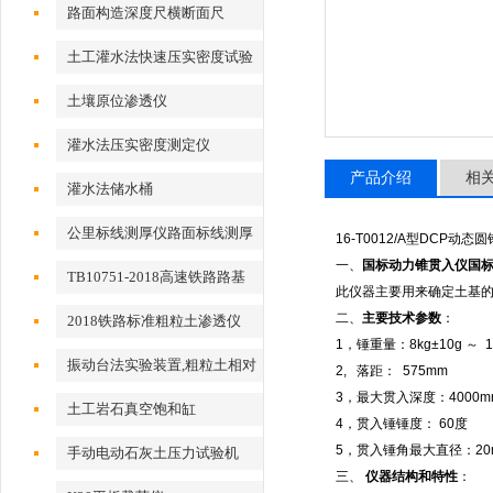
路面构造深度尺横断面尺
土工灌水法快速压实密度试验
仪
土壤原位渗透仪
灌水法压实密度测定仪
产品介绍
相
灌水法储水桶
公里标线测厚仪路面标线测厚
16-T0012/A
型
DCP
动态圆
仪
一、
国标动力锥贯入仪
国
TB10751-2018高速铁路路基
此仪器主要用来确定土基
工程2018标准粗粒土渗透仪
二、
主要技术参数
：
2018铁路标准粗粒土渗透仪
1
，锤重量：
8kg±10g
～
1
振动台法实验装置,粗粒土相对
2,
落距：
575mm
密度试验仪
3
，最大贯入深度：
4000m
土工岩石真空饱和缸
4
，贯入锤锤度：
60
度
5
，贯入锤角最大直径：
2
手动电动石灰土压力试验机
三、
仪器结构和特性
：