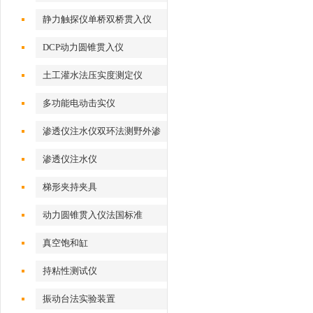
静力触探仪单桥双桥贯入仪
DCP动力圆锥贯入仪
土工灌水法压实度测定仪
多功能电动击实仪
渗透仪注水仪双环法测野外渗
透系数
渗透仪注水仪
梯形夹持夹具
动力圆锥贯入仪法国标准
真空饱和缸
持粘性测试仪
振动台法实验装置